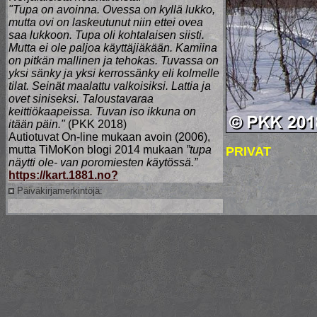
"Tupa on avoinna. Ovessa on kyllä lukko,
mutta ovi on laskeutunut niin ettei ovea
saa lukkoon. Tupa oli kohtalaisen siisti.
Mutta ei ole paljoa käyttäjiäkään. Kamiina
on pitkän mallinen ja tehokas. Tuvassa on
yksi sänky ja yksi kerrossänky eli kolmelle
tilat. Seinät maalattu valkoisiksi. Lattia ja
ovet siniseksi. Taloustavaraa
keittiökaapeissa. Tuvan iso ikkuna on
itään päin."
(PKK 2018)
Autiotuvat On-line mukaan avoin (2006),
mutta TiMoKon blogi 2014 mukaan
”tupa
PRIVAT
näytti ole- van poromiesten käytössä.”
https://kart.1881.no?
Päiväkirjamerkintöjä: