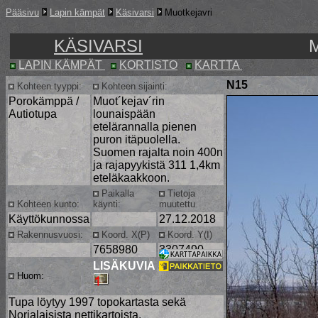
Pääsivu
Lapin kämpät
Käsivarsi
Muotkejavri
KÄSIVARSI
LAPIN KÄMPÄT
KORTISTO
KARTTA
N15
Kohteen tyyppi:
Kohteen sijainti:
Porokämppä /
Muot´kejav´rin
Autiotupa
lounaispään
etelärannalla pienen
puron itäpuolella.
Suomen rajalta noin 400n
ja rajapyykistä 311 1,4km
eteläkaakkoon.
Paikalla
Tietoja
Kohteen kunto:
käynti:
muutettu
Käyttökunnossa
27.12.2018
Rakennusvuosi:
Koord. X(P)
Koord. Y(I)
7658980
3307490
LISÄKUVIA
Huom:
Tupa löytyy 1997 topokartasta sekä
Norjalaisista nettikartoista.