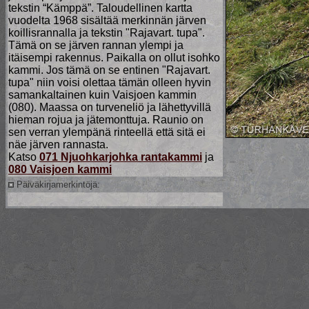
tekstin “Kämppä”. Taloudellinen kartta
vuodelta 1968 sisältää merkinnän järven
koillisrannalla ja tekstin "Rajavart. tupa".
Tämä on se järven rannan ylempi ja
itäisempi rakennus. Paikalla on ollut isohko
kammi. Jos tämä on se entinen "Rajavart.
tupa" niin voisi olettaa tämän olleen hyvin
samankaltainen kuin Vaisjoen kammin
(080). Maassa on turveneliö ja lähettyvillä
hieman rojua ja jätemonttuja. Raunio on
sen verran ylempänä rinteellä että sitä ei
näe järven rannasta.
Katso
071 Njuohkarjohka rantakammi
ja
080 Vaisjoen kammi
Päiväkirjamerkintöjä: