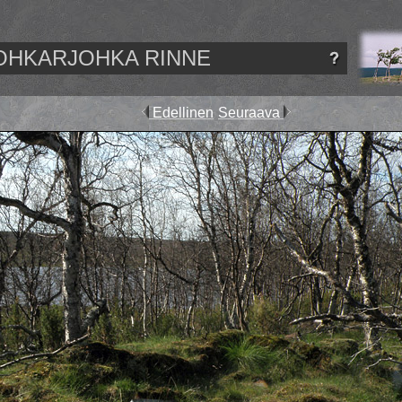
OHKARJOHKA RINNE
Edellinen
Seuraava