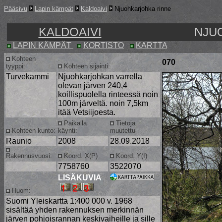
Pääsivu
Lapin kämpät
Kaldoaivi
Njuohkarjohka rinne
KALDOAIVI
NJU
LAPIN KÄMPÄT
KORTISTO
KARTTA
Kohteen
070
tyyppi:
Kohteen sijainti:
Turvekammi
Njuohkarjohkan varrella
olevan järven 240,4
koillispuolella rinteessä noin
100m järveltä. noin 7,5km
itää Vetsiijoesta.
Paikalla
Tietoja
Kohteen kunto:
käynti:
muutettu
Raunio
2008
28.09.2018
Rakennusvuosi:
Koord. X(P)
Koord. Y(I)
7758760
3522070
LISÄKUVIA
Huom:
Suomi Yleiskartta 1:400 000 v. 1968
sisältää yhden rakennuksen merkinnän
järven pohjoisrannan keskivaiheille ja sille