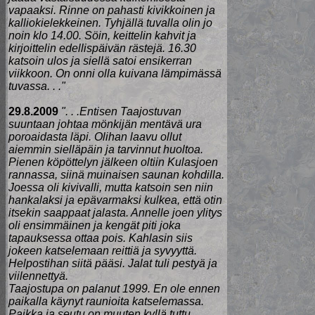
vapaaksi. Rinne on pahasti kivikkoinen ja
kalliokielekkeinen. Tyhjällä tuvalla olin jo
noin klo 14.00. Söin, keittelin kahvit ja
kirjoittelin edellispäivän rästejä. 16.30
katsoin ulos ja siellä satoi ensikerran
viikkoon. On onni olla kuivana lämpimässä
tuvassa. . ."
29.8.2009
". . .Entisen Taajostuvan
suuntaan johtaa mönkijän mentävä ura
poroaidasta läpi. Olihan laavu ollut
aiemmin sielläpäin ja tarvinnut huoltoa.
Pienen köpöttelyn jälkeen oltiin Kulasjoen
rannassa, siinä muinaisen saunan kohdilla.
Joessa oli kivivalli, mutta katsoin sen niin
hankalaksi ja epävarmaksi kulkea, että otin
itsekin saappaat jalasta. Annelle joen ylitys
oli ensimmäinen ja kengät piti joka
tapauksessa ottaa pois. Kahlasin siis
jokeen katselemaan reittiä ja syvyyttä.
Helpostihan siitä pääsi. Jalat tuli pestyä ja
viilennettyä.
Taajostupa on palanut 1999. En ole ennen
paikalla käynyt raunioita katselemassa.
Paikka ja seutu on muuten kyllä tuttu,