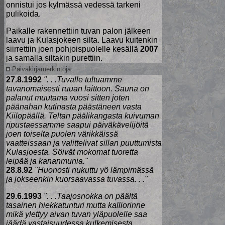
onnistui jos kylmässä vedessä tarkeni
pulikoida.
Paikalle rakennettiin tuvan palon jälkeen
laavu ja Kulasjokeen silta. Laavu kuitenkin
siirrettiin joen pohjoispuolelle kesällä
2007
ja samalla siltakin purettiin.
Päiväkirjamerkintöjä:
27.8.1992
". . .Tuvalle tultuamme
tavanomaisesti ruuan laittoon. Sauna on
palanut muutama vuosi sitten joten
päänahan kutinasta päästäneen vasta
Kiilopäällä. Teltan päälikangasta kuivuman
ripustaessamme saapui päiväkävelijöitä
joen toiselta puolen värikkäissä
vaatteissaan ja valittelivat sillan puuttumista
Kulasjoesta. Söivät mokomat tuoretta
leipää ja kananmunia."
28.8.92
"Huonosti nukuttu yö lämpimässä
ja jokseenkin kuorsaavassa tuvassa. . ."
29.6.1993
". . .Taajosnokka on päältä
tasainen hiekkatunturi mutta kalliorinne
mikä ylettyy aivan tuvan yläpuolelle saa
jäädä vastaisuudessa kulkemisesta