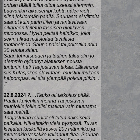
onhan täällä tullut oltua useasti aiemmin.
Laavunkin aikaisempi kohta näkyi vielä
siinä jokitörmän päällä. Saunasta ei viitteitä
saanut kuin parin tiilen ja rantaviivaan
aikanaan laitetun tasaisen uintikiven
muodossa. Hyvin peittää heinikko, joka
sekin alkaa muistuttaa tavallista
rantaheinää. Sauna paloi tai poltettiin noin
20 vuotta sitten.
Sään tuhruisuuden ja tuulien takia olin jo
aiemmin hylännyt ajatuksen nousta
tunturiin heti Taajostuvan takaa. Läksimme
siis Kulasjokea alavirtaan, muistini mukaan
helpompaa, eli sitä ylempää polkua pitkin. .
."
22.8.2024
?. . .Tauko oli tarkoitus pitää.
Päätin kuitenkin mennä Taajostuvan
raunioille joille olisi matkaa vain muutama
sata metriä.
Taajostuvan rauniot oli tutun näköisellä
paikalla. Nili-aittakin vielä pystyssä. Tuvan
kivijalan keskellä kasvoi 20v männikkö ja
muutenkin vesakko vallannut tilaa. Saunan