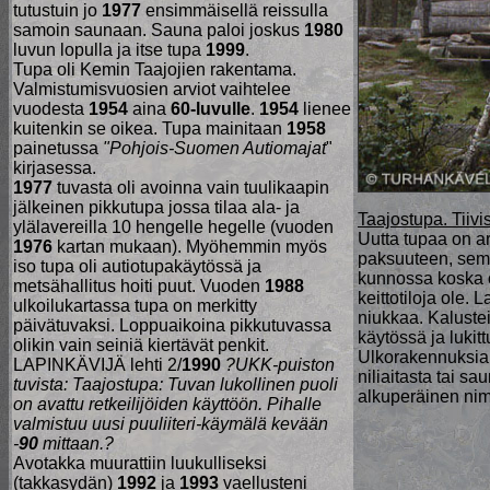
tutustuin jo
1977
ensimmäisellä reissulla
samoin saunaan. Sauna paloi joskus
1980
luvun lopulla ja itse tupa
1999
.
Tupa oli Kemin Taajojien rakentama.
Valmistumisvuosien arviot vaihtelee
vuodesta
1954
aina
60-luvulle
.
1954
lienee
kuitenkin se oikea. Tupa mainitaan
1958
painetussa
"Pohjois-Suomen Autiomajat
"
kirjasessa.
1977
tuvasta oli avoinna vain tuulikaapin
jälkeinen pikkutupa jossa tilaa ala- ja
Taajostupa. Tiiv
ylälavereilla 10 hengelle hegelle (vuoden
Uutta tupaa on ar
1976
kartan mukaan). Myöhemmin myös
paksuuteen, seme
iso tupa oli autiotupakäytössä ja
kunnossa koska o
metsähallitus hoiti puut. Vuoden
1988
keittotiloja ole. 
ulkoilukartassa tupa on merkitty
niukkaa. Kaluste
päivätuvaksi. Loppuaikoina pikkutuvassa
käytössä ja lukit
olikin vain seiniä kiertävät penkit.
Ulkorakennuksia 
LAPINKÄVIJÄ lehti 2/
1990
?UKK-puiston
niliaitasta tai s
tuvista: Taajostupa: Tuvan lukollinen puoli
alkuperäinen nim
on avattu retkeilijöiden käyttöön. Pihalle
valmistuu uusi puuliiteri-käymälä kevään
-
90
mittaan.?
Avotakka muurattiin luukulliseksi
(takkasydän)
1992
ja
1993
vaellusteni