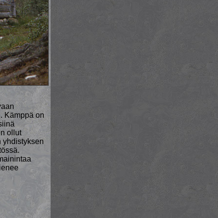
evaan
yn. Kämppä on
siinä
n ollut
n yhdistyksen
tössä.
mainintaa
lienee