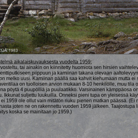
istelmä aikalaiskuvauksesta vuodelta 1959:
vosteltu, tai ainakin on kiinnitetty huomiota sen hirsien vaihtel
nttiputkiseen piippuun ja kamiinan takana olevaan aaltolevy
n melko uusi. Kamiinan päällä saa kahvit kiehumaan mutta ei 
Laveritilaa on tuolloisen arvion mukaan 8-10 henkilölle, muu tila o
ina pöytä 4 puupölliä ja puulaatikko. Varsinainen kämppäosa o
tu. Ikkunat suljettu luukuilla. Onneksi pieni tupa on yleisessä käy
ei 1959 ole ollut vain mitätön riuku pienen matkan päässä. (Ei 
aunasta joten ne on rakennettu vuoden 1959 jälkeen. Taajostupa 
itys koska se mainitaan jo 1959.)