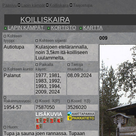
Pääsivu
Lapin kämpät
Koilliskaira
Taajostupa
KOILLISKAIRA
LAPIN KÄMPÄT
KORTISTO
KARTTA
Kohteen
009
tyyppi:
Kohteen sijainti:
Autiotupa
Kulasjoen etelärannalla,
noin 3,5km itä-koilliseen
Luulammelta.
Paikalla
Tietoja
Kohteen kunto:
käynti:
muutettu
Palanut
1977, 1981,
08.09.2024
1983, 1992,
1993, 1994,
2009, 2024
Rakennusvuosi:
Koord. X(P)
Koord. Y(I)
1954-57
7587050
3526020
LISÄKUVIA
Huom:
Tupa ja sauna joen rannassa. Tupaan