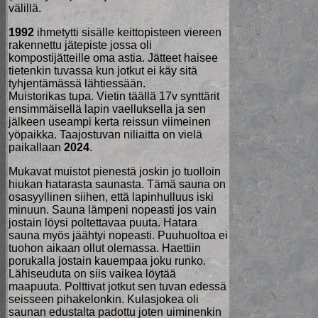
välillä.
1992
ihmetytti sisälle keittopisteen viereen
rakennettu jätepiste jossa oli
kompostijätteille oma astia. Jätteet haisee
tietenkin tuvassa kun jotkut ei käy sitä
tyhjentämässä lähtiessään.
Muistorikas tupa. Vietin täällä 17v synttärit
ensimmäisellä lapin vaelluksella ja sen
jälkeen useampi kerta reissun viimeinen
yöpaikka. Taajostuvan niliaitta on vielä
paikallaan
2024
.
Mukavat muistot pienestä joskin jo tuolloin
hiukan hatarasta saunasta. Tämä sauna on
osasyyllinen siihen, että lapinhulluus iski
minuun. Sauna lämpeni nopeasti jos vain
jostain löysi poltettavaa puuta. Hatara
sauna myös jäähtyi nopeasti. Puuhuoltoa ei
tuohon aikaan ollut olemassa. Haettiin
porukalla jostain kauempaa joku runko.
Lähiseuduta on siis vaikea löytää
maapuuta. Polttivat jotkut sen tuvan edessä
seisseen pihakelonkin. Kulasjokea oli
saunan edustalta padottu joten uiminenkin