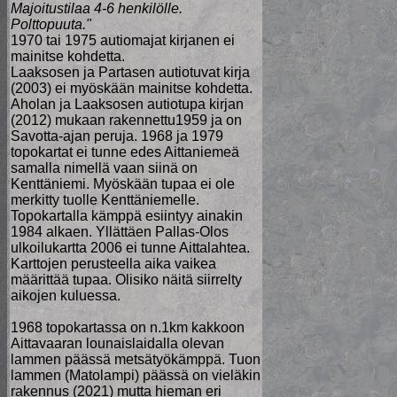
Majoitustilaa 4-6 henkilölle.
Polttopuuta."
1970 tai 1975 autiomajat kirjanen ei
mainitse kohdetta.
Laaksosen ja Partasen autiotuvat kirja
(2003) ei myöskään mainitse kohdetta.
Aholan ja Laaksosen autiotupa kirjan
(2012) mukaan rakennettu1959 ja on
Savotta-ajan peruja. 1968 ja 1979
topokartat ei tunne edes Aittaniemeä
samalla nimellä vaan siinä on
Kenttäniemi. Myöskään tupaa ei ole
merkitty tuolle Kenttäniemelle.
Topokartalla kämppä esiintyy ainakin
1984 alkaen. Yllättäen Pallas-Olos
ulkoilukartta 2006 ei tunne Aittalahtea.
Karttojen perusteella aika vaikea
määrittää tupaa. Olisiko näitä siirrelty
aikojen kuluessa.
1968 topokartassa on n.1km kakkoon
Aittavaaran lounaislaidalla olevan
lammen päässä metsätyökämppä. Tuon
lammen (Matolampi) päässä on vieläkin
rakennus (2021) mutta hieman eri