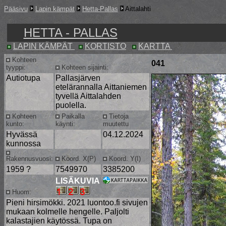
Pääsivu
Lapin kämpät
Hetta-Pallas
Aittalahti
HETTA - PALLAS
LAPIN KÄMPÄT
KORTISTO
KARTTA
Kohteen
041
tyyppi:
Kohteen sijainti:
Autiotupa
Pallasjärven
etelärannalla Aittaniemen
tyvellä Aittalahden
puolella.
Kohteen
Paikalla
Tietoja
kunto:
käynti:
muutettu
Hyvässä
04.12.2024
kunnossa
Rakennusvuosi:
Koord. X(P)
Koord. Y(I)
1959 ?
7549970
3385200
LISÄKUVIA
Huom:
Pieni hirsimökki. 2021 luontoo.fi sivujen
mukaan kolmelle hengelle. Paljolti
kalastajien käytössä. Tupa on