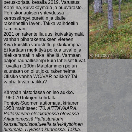
peruskorjattu kesällä 2019. Varustus:
Kamiina, kuivakäymälä ja puuvarasto.
Peruskorjauksen yhteydessä
kerrossängyt purettiin ja tilalle
rakennettiin laveri. Takka vaihdettiin
kamiinaan.
2021 on rakenteilla uusi kuivakäymälä
vanhan piharakennuksen viereen.
Kiva kuistilla varustettu pikkukämppä.
Ei karttaan merkittyä polkua tuvalle ja
hiekkarantakin aika lähellä. Varmaan
paljon rauhallisempi kuin läheiset tuvat.
Tuvalta n.100m Matolammen polun
suuntaan on ollut joku rakennelma.
Olisiko vanha WC/VAR paikka? Tai
vanha tuvan paikka?
Kämpän historiassa on iso aukko.
1960-70 lukujen kohdalla.
Pohjois-Suomen autiomajat kirjanen
1958 mainitsee:
"70. AITTAVAARA.
Pallasjärven eteläkärjessä olevassa
Aittaniemessä Pallastunturin
kansallispuistoalueella talvikäyttöinen
hirsimaja. Hyvässä kunnossa. Takka.