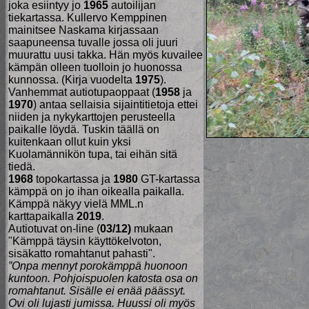
joka esiintyy jo
1965
autoilijan
tiekartassa. Kullervo Kemppinen
mainitsee Naskama kirjassaan
saapuneensa tuvalle jossa oli juuri
muurattu uusi takka. Hän myös kuvailee
kämpän olleen tuolloin jo huonossa
kunnossa. (Kirja vuodelta
1975
).
Vanhemmat autiotupaoppaat (
1958
ja
1970
) antaa sellaisia sijaintitietoja ettei
niiden ja nykykarttojen perusteella
paikalle löydä. Tuskin täällä on
kuitenkaan ollut kuin yksi
Kuolamännikön tupa, tai eihän sitä
tiedä.
1968
topokartassa ja
1980
GT-kartassa
kämppä on jo ihan oikealla paikalla.
Kämppä näkyy vielä MML.n
karttapaikalla
2019
.
Autiotuvat on-line (
03/12)
mukaan
"Kämppä täysin käyttökelvoton,
sisäkatto romahtanut pahasti".
”Onpa mennyt porokämppä huonoon
kuntoon. Pohjoispuolen katosta osa on
romahtanut. Sisälle ei enää päässyt.
Ovi oli lujasti jumissa. Huussi oli myös