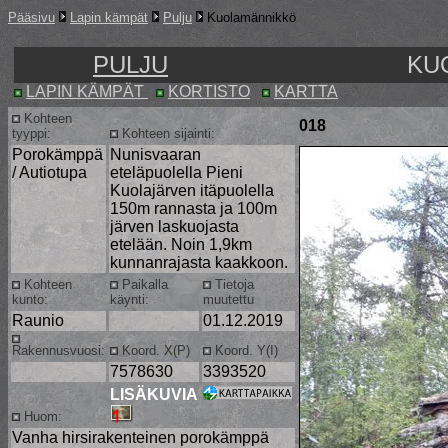
Pääsivu
Lapin kämpät
Pulju
Kuolamännikkö
PULJU
KU
LAPIN KÄMPÄT
KORTISTO
KARTTA
Kohteen
018
tyyppi:
Kohteen sijainti:
Porokämppä
Nunisvaaran
/ Autiotupa
eteläpuolella Pieni
Kuolajärven itäpuolella
150m rannasta ja 100m
järven laskuojasta
etelään. Noin 1,9km
kunnanrajasta kaakkoon.
Kohteen
Paikalla
Tietoja
kunto:
käynti:
muutettu
Raunio
01.12.2019
Rakennusvuosi:
Koord. X(P)
Koord. Y(I)
7578630
3393520
LISÄKUVIA
Huom:
Vanha hirsirakenteinen porokämppä