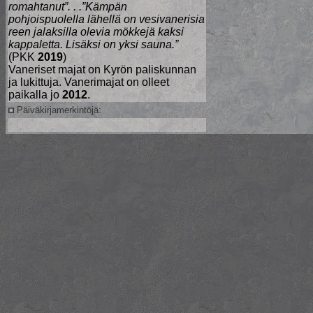
romahtanut”. . .”Kämpän
pohjoispuolella lähellä on vesivanerisia
reen jalaksilla olevia mökkejä kaksi
kappaletta. Lisäksi on yksi sauna.”
(PKK
2019
)
Vaneriset majat on Kyrön paliskunnan
ja lukittuja. Vanerimajat on olleet
paikalla jo
2012
.
Päiväkirjamerkintöjä: