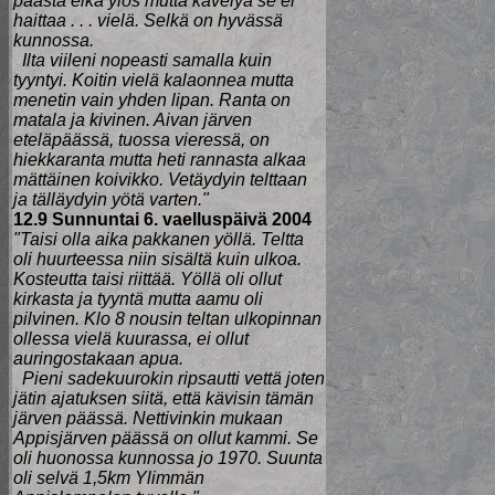
päästä eikä ylös mutta kävelyä se ei
haittaa . . . vielä. Selkä on hyvässä
kunnossa.
Ilta viileni nopeasti samalla kuin
tyyntyi. Koitin vielä kalaonnea mutta
menetin vain yhden lipan. Ranta on
matala ja kivinen. Aivan järven
eteläpäässä, tuossa vieressä, on
hiekkaranta mutta heti rannasta alkaa
mättäinen koivikko. Vetäydyin telttaan
ja tälläydyin yötä varten."
12.9 Sunnuntai 6. vaelluspäivä 2004
"Taisi olla aika pakkanen yöllä. Teltta
oli huurteessa niin sisältä kuin ulkoa.
Kosteutta taisi riittää. Yöllä oli ollut
kirkasta ja tyyntä mutta aamu oli
pilvinen. Klo 8 nousin teltan ulkopinnan
ollessa vielä kuurassa, ei ollut
auringostakaan apua.
Pieni sadekuurokin ripsautti vettä joten
jätin ajatuksen siitä, että kävisin tämän
järven päässä. Nettivinkin mukaan
Appisjärven päässä on ollut kammi. Se
oli huonossa kunnossa jo 1970. Suunta
oli selvä 1,5km Ylimmän