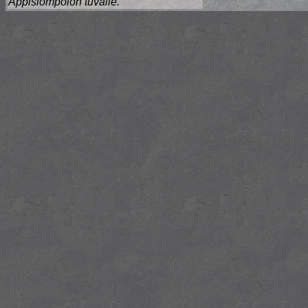
Appislompolon tuvalle."