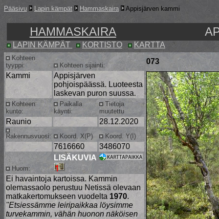
Pääsivu
Lapin kämpät
Hammaskaira
Appisjärven kammi
HAMMASKAIRA
A
LAPIN KÄMPÄT
KORTISTO
KARTTA
Kohteen
073
tyyppi:
Kohteen sijainti:
Kammi
Appisjärven
pohjoispäässä. Luoteesta
laskevan puron suussa.
Kohteen
Paikalla
Tietoja
kunto:
käynti:
muutettu
Raunio
28.12.2020
Rakennusvuosi:
Koord. X(P)
Koord. Y(I)
7616660
3486070
LISÄKUVIA
Huom:
Ei havaintoja kartoissa. Kammin
olemassaolo perustuu Netissä olevaan
matkakertomukseen vuodelta
1970
.
"Etsiessämme leiripaikkaa löysimme
turvekammin, vähän huonon näköisen