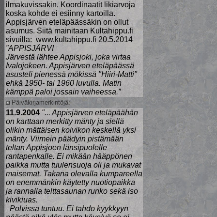
ilmakuvissakin. Koordinaatit likiarvoja
koska kohde ei esiinny kartoilla.
Appisjärven eteläpäässäkin on ollut
asumus. Siitä mainitaan Kultahippu.fi
sivuilla: www.kultahippu.fi 20.5.2014
”APPISJÄRVI
Järvestä lähtee Appisjoki, joka virtaa
Ivalojokeen. Appisjärven eteläpäässä
asusteli pienessä mökissä "Hiiri-Matti"
ehkä 1950- tai 1960 luvulla. Matin
kämppä paloi jossain vaiheessa.”
Päiväkirjamerkintöjä:
11.9.2004
"... Appisjärven eteläpäähän
on karttaan merkitty mänty ja siellä
olikin mättäisen koivikon keskellä yksi
mänty. Viimein päädyin pistämään
teltan Appisjoen länsipuolelle
rantapenkalle. Ei mikään hääppönen
paikka mutta tuulensuoja oli ja mukavat
maisemat. Takana olevalla kumpareella
on enemmänkin käytetty nuotiopaikka
ja rannalla telttasaunan runko sekä iso
kivikiuas.
Polvissa tuntuu. Ei tahdo kyykkyyn