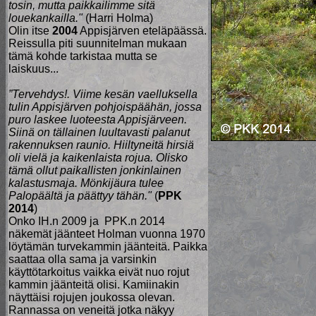
tosin, mutta paikkailimme sitä
louekankailla."
(Harri Holma)
Olin itse
2004
Appisjärven eteläpäässä.
Reissulla piti suunnitelman mukaan
tämä kohde tarkistaa mutta se
laiskuus...
”Tervehdys!. Viime kesän vaelluksella
tulin Appisjärven pohjoispäähän, jossa
puro laskee luoteesta Appisjärveen.
Siinä on tällainen luultavasti palanut
rakennuksen raunio. Hiiltyneitä hirsiä
oli vielä ja kaikenlaista rojua. Olisko
tämä ollut paikallisten jonkinlainen
kalastusmaja. Mönkijäura tulee
Palopäältä ja päättyy tähän."
(
PPK
2014
)
Onko IH.n 2009 ja PPK.n 2014
näkemät jäänteet Holman vuonna 1970
löytämän turvekammin jäänteitä. Paikka
saattaa olla sama ja varsinkin
käyttötarkoitus vaikka eivät nuo rojut
kammin jäänteitä olisi. Kamiinakin
näyttäisi rojujen joukossa olevan.
Rannassa on veneitä jotka näkyy