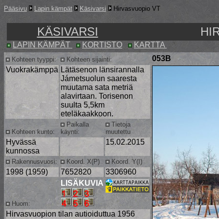
Pääsivu
Lapin kämpät
Käsivarsi
Hirvasvuopio VT
KÄSIVARSI
HI
LAPIN KÄMPÄT
KORTISTO
KARTTA
053B
Kohteen tyyppi:
Kohteen sijainti:
Vuokrakämppä
Lätäsenon länsirannalla
Jámetsuolun saaresta
muutama sata metriä
alavirtaan. Torisenon
suulta 5,5km
eteläkaakkoon.
Paikalla
Tietoja
Kohteen kunto:
käynti:
muutettu
Hyvässä
15.02.2015
kunnossa
Rakennusvuosi:
Koord. X(P)
Koord. Y(I)
1998 (1959)
7652820
3306960
LISÄKUVIA
Huom:
Hirvasvuopion tilan autioiduttua 1956