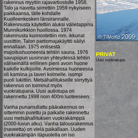
rakennus myytiin rajavartiostolle 1958.
Talo ja navetta siirrettiin 1959 nykyiseen
paikkaansa, tälle kohdalle
Kuolleenkosken länsirannalle.
Rakennusta käytettiin aluksi välietappina
Munnikurkkion huollossa. 1974
rakennusta kunnostettiin mm. ikkunat
uusittiin. Talon partiomajakäyttö säilyi
ennallaan. 1975 entisestä
majoitushuoneesta tehtiin sauna. 1976
PRIVAT
savupiipun uusinnan yhteydessä tehtiin
Uusi vuokratupa.
väliseinällä erillinen pieni avoin huone
kaikille kulkijoille. Avoimessa huoneessa
oli kamiina ja laveri kolmelle. isompi
puoli lukittiin. Metsähallitukselle siirryttyä
rakennus on toiminut myös
vuokratupana. Uusi autiotupa on
rakennettu 1998 noin 400m luoteeseen.
Vanha punamullattu päärakennus on
sittemmin purettu ja paikalle rakennettu
uusi metsähallituksen vuokrakämppä
(2000-luvun alku). Vanha talousrakennus
(naveetta) on vielä paikallaan. Uuden
vuokrakämpän itäpuolella on iso