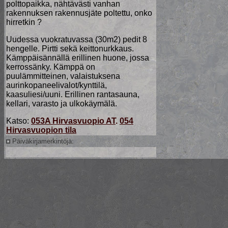
polttopaikka, nähtävästi vanhan
rakennuksen rakennusjäte poltettu, onko
hirretkin ?
Uudessa vuokratuvassa (30m2) pedit 8
hengelle. Pirtti sekä keittonurkkaus.
Kämppäisännällä erillinen huone, jossa
kerrossänky. Kämppä on
puulämmitteinen, valaistuksena
aurinkopaneelivalot/kynttilä,
kaasuliesi/uuni. Erillinen rantasauna,
kellari, varasto ja ulkokäymälä.
Katso:
053A Hirvasvuopio AT
.
054
Hirvasvuopion tila
Päiväkirjamerkintöjä: