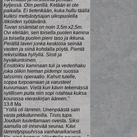
kyljessä. Olin perillä. Ketään ei ole
paikalla. Ei tietenkään, kuka hullu täällä
kulkisi metsästysajan ulkopuolella
itikoiden syötävänä.
Tuvan sisämitat on noin 3,5m x2,5m.
Ovi etelään, sen toisella puolen kamina
ja toisella puolen pieni taso ja ikkuna.
Perällä laveri jonka keskiosa seinää
vasten ja siinä kohdalla pöytä. Pientä
rekvisiittaa hyllyllä. Siisti ja
hyväkuntoinen.
Ensitöiksi kaminaan tuli ja vedenhaku
joka olikin hieman pidempi suossa
talssimis operaatio. Kahvit tulelle,
soppa turpoamaan ja varusteet
kuivumaan. Vielä kun kävin tekemässä
sylillisen puita niin sopi istahtaa kuksa
kourassa vieraskirjan ääreen."
13.8 Ma
"Yöllä oli lämmin. Unenpäästä sain
vasta pikkutunneilla. Tiivis tupa.
Jouduin tuulettamaan ovesta. Siksi
aamulla oli inisevää seuraa. Kävi
lämmityspuuhissa vanhanaikaisesti.