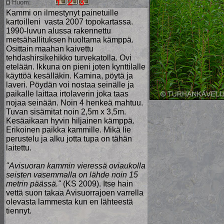
Huom:
Kammi on ilmestynyt painetuille
kartoilleni vasta 2007 topokartassa.
1990-luvun alussa rakennettu
metsähallituksen huoltama kämppä.
Osittain maahan kaivettu
tehdashirsikehikko turvekatolla. Ovi
etelään. Ikkuna on pieni joten kynttilalle
käyttöä kesälläkin. Kamina, pöytä ja
laveri. Pöydän voi nostaa seinälle ja
paikalle laittaa irtolaverin joka taas
nojaa seinään. Noin 4 henkeä mahtuu.
Tuvan sisämitat noin 2,5m x 3,5m.
Kesäaikaan hyvin hiljainen kämppä.
Erikoinen paikka kammille. Mikä lie
perustelu ja alku jotta tupa on tähän
laitettu.
"Avisuoran kammin vieressä oviaukolla
seisten vasemmalla on lähde noin 15
metrin päässä."
(KS 2009). Itse hain
vettä suon takaa Avisuorrajoen varrella
olevasta lammesta kun en lähteestä
tiennyt.