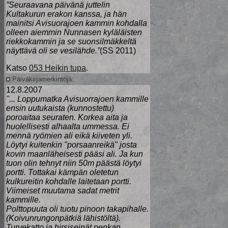
”Seuraavana päivänä juttelin
Kultakurun erakon kanssa, ja hän
mainitsi Avisuorajoen kammin kohdalla
olleen aiemmin Nunnasen kyläläisten
riekkokammin ja se suonsilmäkkeltä
näyttävä oli se vesilähde.”
(SS 2011)
Katso
053 Heikin tupa
.
Päiväkirjamerkintöjä:
12.8.2007
"... Loppumatka Avisuorrajoen kammille
ensin uutukaista (kunnostettu)
poroaitaa seuraten. Korkea aita ja
huolellisesti alhaalta ummessa. Ei
mennä ryömien ali eikä kiiveten yli.
Löytyi kuitenkin "porsaanreikä" josta
kovin maanläheisesti pääsi ali. Ja kun
tuon olin tehnyt niin 50m päästä löytyi
portti. Tottakai kämpän oletetun
kulkureitin kohdalle laitetaan portti.
Viimeiset muutama sadat metrit
kammille.
Polttopuuta oli tuotu pinoon takapihalle.
(Koivunrungonpätkiä lähistöltä).
Turvekatto ja hirsiseinät penkan