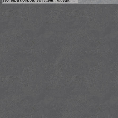
No, eipä hoppua. Viivyttelin nousua. ..."