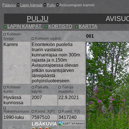
Pääsivu
Lapin kämpät
Pulju
Avisuorrajoen kammi
PULJU
AVISU
LAPIN KÄMPÄT
KORTISTO
KARTTA
Kohteen
001
tyyppi:
Kohteen sijainti:
Kammi
Enontekiön puolella
Inarin vastaista
kunnanrajaa noin 300m
rajasta ja n.150m
Avisuorajoessa olevan
pitkän suvantojärven
länsipäästä
pohjoisluoteeseen.
Kohteen
Paikalla
Tietoja
kunto:
käynti:
muutettu
Hyvässä
2007
22.9.2021
kunnossa
Rakennusvuosi:
Koord. X(P)
Koord. Y(I)
1990-luku
7597510
3417240
LISÄKUVIA