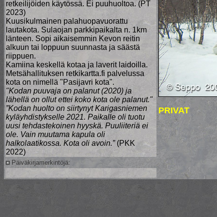
retkeilijöiden käytössä. Ei puuhuoltoa. (PT
2023)
Kuusikulmainen palahuopavuorattu
lautakota. Sulaojan parkkipaikalta n. 1km
länteen. Sopi aikaisemmin Kevon reitin
alkuun tai loppuun suunnasta ja säästä
riippuen.
Kamiina keskellä kotaa ja laverit laidoilla.
Metsähallituksen retkikartta.fi palvelussa
kota on nimellä "Pasijavri kota".
"Kodan puuvaja on palanut (2020) ja
lähellä on ollut ettei koko kota ole palanut."
”Kodan huolto on siirtynyt Karigasniemen
PRIVAT
kyläyhdistykselle 2021. Paikalle oli tuotu
uusi tehdastekoinen hyyskä. Puuliiteriä ei
ole. Vain muutama kapula oli
halkolaatikossa. Kota oli avoin.”
(PKK
2022)
Päiväkirjamerkintöjä: