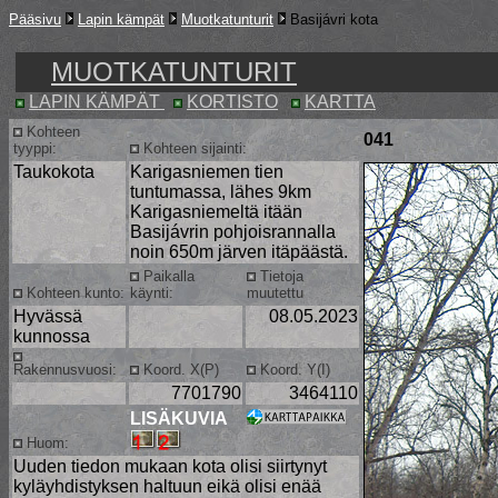
Pääsivu
Lapin kämpät
Muotkatunturit
Basijávri kota
MUOTKATUNTURIT
LAPIN KÄMPÄT
KORTISTO
KARTTA
Kohteen
041
tyyppi:
Kohteen sijainti:
Taukokota
Karigasniemen tien
tuntumassa, lähes 9km
Karigasniemeltä itään
Basijávrin pohjoisrannalla
noin 650m järven itäpäästä.
Paikalla
Tietoja
Kohteen kunto:
käynti:
muutettu
Hyvässä
08.05.2023
kunnossa
Rakennusvuosi:
Koord. X(P)
Koord. Y(I)
7701790
3464110
LISÄKUVIA
Huom:
Uuden tiedon mukaan kota olisi siirtynyt
kyläyhdistyksen haltuun eikä olisi enää