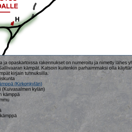
a ja opaskartoissa rakennukset on numeroitu ja nimetty lähes yht
Sallivaaran kämpät. Katsoin kuitenkin parhaimmaksi olla käyttä
mpät kirjain tunnuksilla.
iskunta
kämppä (Kirkonkylän)
i (Kuivasalmen kylän)
n kämppä
ammu
ä
n kämppä