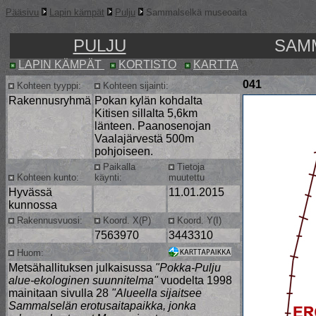
Pääsivu
Lapin kämpät
Pulju
Sammalselkä museoaita
PULJU
SAM
LAPIN KÄMPÄT
KORTISTO
KARTTA
041
Kohteen tyyppi:
Kohteen sijainti:
Rakennusryhmä
Pokan kylän kohdalta
Kitisen sillalta 5,6km
länteen. Paanosenojan
Vaalajärvestä 500m
pohjoiseen.
Paikalla
Tietoja
Kohteen kunto:
käynti:
muutettu
Hyvässä
11.01.2015
kunnossa
Rakennusvuosi:
Koord. X(P)
Koord. Y(I)
7563970
3443310
Huom:
Metsähallituksen julkaisussa
"Pokka-Pulju
alue-ekologinen suunnitelma"
vuodelta 1998
mainitaan sivulla 28
"Alueella sijaitsee
Sammalselän erotusaitapaikka, jonka