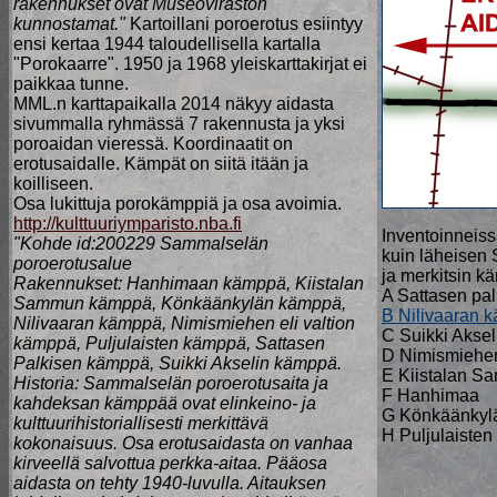
rakennukset ovat Museoviraston
kunnostamat."
Kartoillani poroerotus esiintyy
ensi kertaa 1944 taloudellisella kartalla
"Porokaarre". 1950 ja 1968 yleiskarttakirjat ei
paikkaa tunne.
MML.n karttapaikalla 2014 näkyy aidasta
sivummalla ryhmässä 7 rakennusta ja yksi
poroaidan vieressä. Koordinaatit on
erotusaidalle. Kämpät on siitä itään ja
koilliseen.
Osa lukittuja porokämppiä ja osa avoimia.
http://kulttuuriymparisto.nba.fi
Inventoinneiss
"Kohde id:200229 Sammalselän
kuin läheisen 
poroerotusalue
ja merkitsin kä
Rakennukset: Hanhimaan kämppä, Kiistalan
A Sattasen pal
Sammun kämppä, Könkäänkylän kämppä,
B Nilivaaran 
Nilivaaran kämppä, Nimismiehen eli valtion
C Suikki Aksel
kämppä, Puljulaisten kämppä, Sattasen
D Nimismiehe
Palkisen kämppä, Suikki Akselin kämppä.
E Kiistalan S
Historia: Sammalselän poroerotusaita ja
F Hanhimaa
kahdeksan kämppää ovat elinkeino- ja
G Könkäänkyl
kulttuurihistoriallisesti merkittävä
H Puljulaiste
kokonaisuus. Osa erotusaidasta on vanhaa
kirveellä salvottua perkka-aitaa. Pääosa
aidasta on tehty 1940-luvulla. Aitauksen