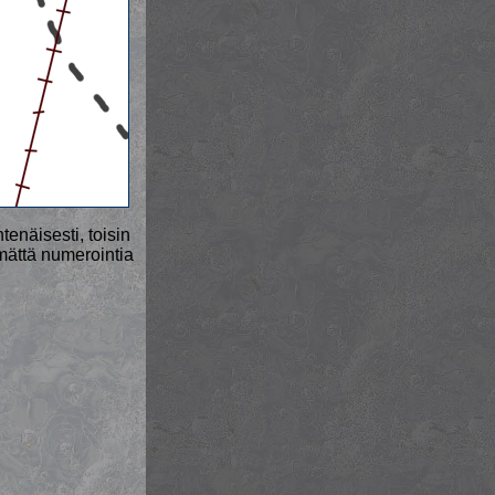
enäisesti, toisin
mättä numerointia