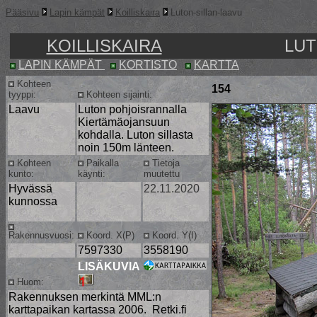
Pääsivu
Lapin kämpät
Koilliskaira
Luton-sillan-laavu
KOILLISKAIRA
LUT
LAPIN KÄMPÄT
KORTISTO
KARTTA
Kohteen
154
tyyppi:
Kohteen sijainti:
Laavu
Luton pohjoisrannalla
Kiertämäojansuun
kohdalla. Luton sillasta
noin 150m länteen.
Kohteen
Paikalla
Tietoja
kunto:
käynti:
muutettu
Hyvässä
22.11.2020
kunnossa
Rakennusvuosi:
Koord. X(P)
Koord. Y(I)
7597330
3558190
LISÄKUVIA
Huom:
Rakennuksen merkintä MML:n
karttapaikan kartassa 2006. Retki.fi