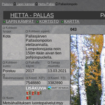
Pääsivu
Lapin kämpät
Hetta-Pallas
Pallaslompolo
HETTA - PALLAS
P
LAPIN KÄMPÄT
KORTISTO
KARTTA
Kohteen
043
tyyppi:
Kohteen sijainti:
Kota
Pallasjärven
Pallaslompolon
etelärannalla.
Lompolonojasta noin
150m itään aivan tien
pohjoispuolella.
Kohteen
Paikalla
Tietoja
kunto:
käynti:
muutettu
Poistuu
2017
13.03.2021
Rakennusvuosi:
Koord. X(P)
Koord. Y(I)
7548880
3382890
LISÄKUVIA
Huom:
Metsähallituksen luontopalvelut myy