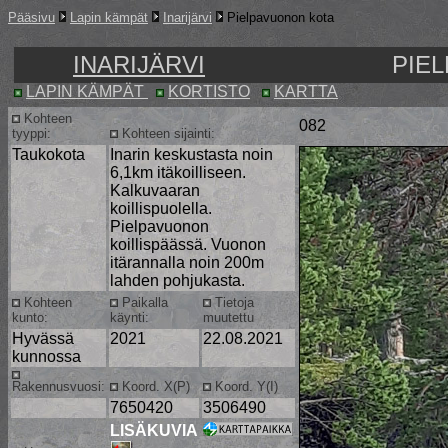
Pääsivu
Lapin kämpät
Inarijärvi
Pielpavuonon kota
INARIJÄRVI
PIE
LAPIN KÄMPÄT
KORTISTO
KARTTA
Kohteen
082
tyyppi:
Kohteen sijainti:
Taukokota
Inarin keskustasta noin
6,1km itäkoilliseen.
Kalkuvaaran
koillispuolella.
Pielpavuonon
koillispäässä. Vuonon
itärannalla noin 200m
lahden pohjukasta.
Kohteen
Paikalla
Tietoja
kunto:
käynti:
muutettu
Hyvässä
2021
22.08.2021
kunnossa
Rakennusvuosi:
Koord. X(P)
Koord. Y(I)
7650420
3506490
LISÄKUVIA