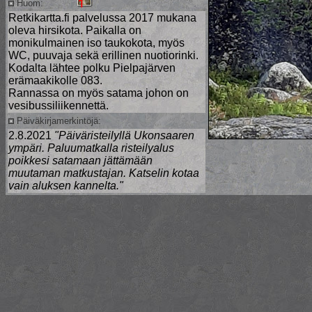
Huom:
Retkikartta.fi palvelussa 2017 mukana
oleva hirsikota. Paikalla on
monikulmainen iso taukokota, myös
WC, puuvaja sekä erillinen nuotiorinki.
Kodalta lähtee polku Pielpajärven
erämaakikolle 083.
Rannassa on myös satama johon on
vesibussiliikennettä.
Päiväkirjamerkintöjä:
2.8.2021
"Päiväristeilyllä Ukonsaaren
ympäri. Paluumatkalla risteilyalus
poikkesi satamaan jättämään
muutaman matkustajan. Katselin kotaa
vain aluksen kannelta."