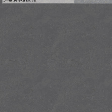
Siinä se eka päivä."