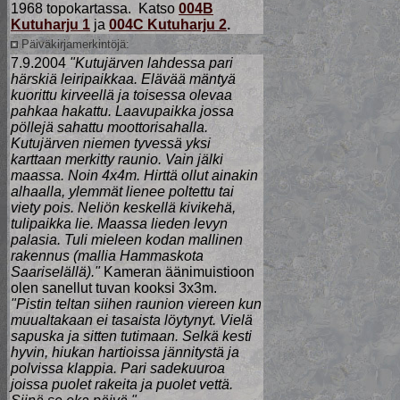
1968 topokartassa. Katso
004B
Kutuharju 1
ja
004C Kutuharju 2
.
Päiväkirjamerkintöjä:
7.9.2004
"Kutujärven lahdessa pari
härskiä leiripaikkaa. Elävää mäntyä
kuorittu kirveellä ja toisessa olevaa
pahkaa hakattu. Laavupaikka jossa
pöllejä sahattu moottorisahalla.
Kutujärven niemen tyvessä yksi
karttaan merkitty raunio. Vain jälki
maassa. Noin 4x4m. Hirttä ollut ainakin
alhaalla, ylemmät lienee poltettu tai
viety pois. Neliön keskellä kivikehä,
tulipaikka lie. Maassa lieden levyn
palasia. Tuli mieleen kodan mallinen
rakennus (mallia Hammaskota
Saariselällä)."
Kameran äänimuistioon
olen sanellut tuvan kooksi 3x3m.
"Pistin teltan siihen raunion viereen kun
muualtakaan ei tasaista löytynyt. Vielä
sapuska ja sitten tutimaan. Selkä kesti
hyvin, hiukan hartioissa jännitystä ja
polvissa klappia. Pari sadekuuroa
joissa puolet rakeita ja puolet vettä.