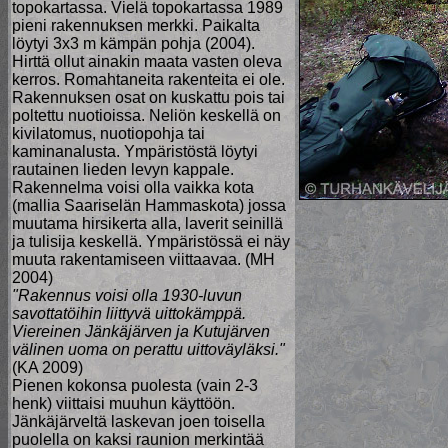
topokartassa. Vielä topokartassa 1989
pieni rakennuksen merkki. Paikalta
löytyi 3x3 m kämpän pohja (2004).
Hirttä ollut ainakin maata vasten oleva
kerros. Romahtaneita rakenteita ei ole.
Rakennuksen osat on kuskattu pois tai
poltettu nuotioissa. Neliön keskellä on
kivilatomus, nuotiopohja tai
kaminanalusta. Ympäristöstä löytyi
rautainen lieden levyn kappale.
Rakennelma voisi olla vaikka kota
(mallia Saariselän Hammaskota) jossa
muutama hirsikerta alla, laverit seinillä
ja tulisija keskellä. Ympäristössä ei näy
muuta rakentamiseen viittaavaa. (MH
2004)
"Rakennus voisi olla 1930-luvun
savottatöihin liittyvä uittokämppä.
Viereinen Jänkäjärven ja Kutujärven
välinen uoma on perattu uittoväyläksi."
(KA 2009)
Pienen kokonsa puolesta (vain 2-3
henk) viittaisi muuhun käyttöön.
Jänkäjärveltä laskevan joen toisella
puolella on kaksi raunion merkintää