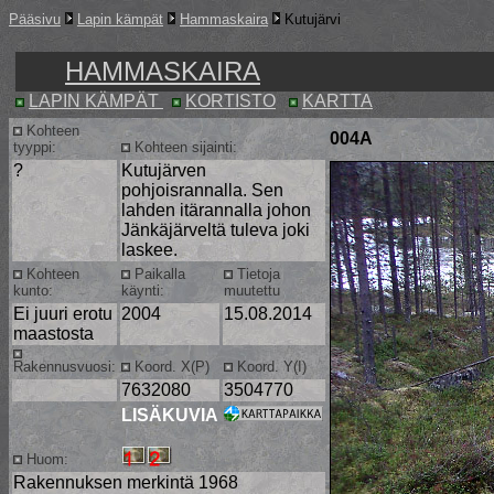
Pääsivu
Lapin kämpät
Hammaskaira
Kutujärvi
HAMMASKAIRA
LAPIN KÄMPÄT
KORTISTO
KARTTA
Kohteen
004A
tyyppi:
Kohteen sijainti:
?
Kutujärven
pohjoisrannalla. Sen
lahden itärannalla johon
Jänkäjärveltä tuleva joki
laskee.
Kohteen
Paikalla
Tietoja
kunto:
käynti:
muutettu
Ei juuri erotu
2004
15.08.2014
maastosta
Rakennusvuosi:
Koord. X(P)
Koord. Y(I)
7632080
3504770
LISÄKUVIA
Huom:
Rakennuksen merkintä 1968