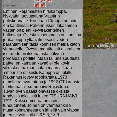
Huom:
Entinen Rajamiesten hirsikämppä.
Nykyään luovutettuna Vätsärin
paliskunnalle. Kooltaan kämppä on noin
4m kanttiinsa. Rakennuksen takaseinää
vasten on pieni kevytrakenteinen
halkovaja. Ovesta vasemmalla on kamiina
jonka piippu yltää, ilmeisesti vedon
parantamisen takia kolmisen metriä katon
yläpuolelle. Ovesta mentäessä oikealle on
iso ruuduton ikkunajosta näkymä
poroaidan portille. Maan kuluneisuudesta
päätellen kämpän käyttö ei ole kovin
vilkasta ainakaan sulan maan aikaan.
Ympäristö on siisti. Kämppä on lukittu.
Rakennus löytyy topokartalta 1973
nimellä rajavartiotupa ja 1992 GT-kartasta
merkinnällä Tsurnuoaivi Rajav.tupa.
Tuvan oven päällä olevassa oksista
tehdyssä tekstissä lukee "TSURNUAIVI
1**2". Kaksi numeroa on osin
tuhoutuneet. Toinen on varmaankin 9
mutta kolmannesta on jäljellä vain yläosa
joten se voisi olla 2,3,5,6,7,8,9.