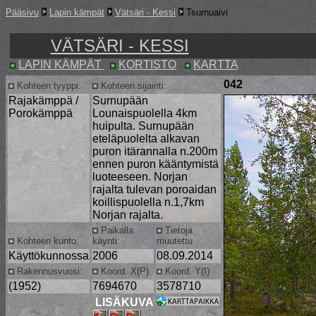
Pääsivu
Lapin kämpät
Vätsäri - Kessi
Tsurnuaivi
VÄTSÄRI - KESSI
LAPIN KÄMPÄT
KORTISTO
KARTTA
042
Kohteen tyyppi:
Kohteen sijainti:
Rajakämppä /
Surnupään
Porokämppä
Lounaispuolella 4km
huipulta. Surnupään
eteläpuolelta alkavan
puron itärannalla n.200m
ennen puron kääntymistä
luoteeseen. Norjan
rajalta tulevan poroaidan
koillispuolella n.1,7km
Norjan rajalta.
Paikalla
Tietoja
Kohteen kunto:
käynti:
muutettu
Käyttökunnossa
2006
08.09.2014
Rakennusvuosi:
Koord. X(P)
Koord. Y(I)
(1952)
7694670
3578710
LISÄKUVA