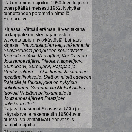
Rakentaminen ajoituu 1950-luvulle joten
oven päällä ilmeisesti 1952. Nykyään
tunnettaneen paremmin nimellä
Surnuoaivi.
Kirjassa "Vätsäri erämaa järven takana"
on kappale entisten rajamiesten
valvontatupien nykykäytöstä. Lainaus
kirjasta:
"Valvontatupien ketju rakennettiin
Suovaselästä pohjoiseen seuraavasti:
Korppikurujärvi, Kantojärvi, Muotkavaara,
Joutsenpesäjärvi, Piilola, Kapperijärvi,
Surnuoaivi, Surnujärvi, Rajapää ja
Routasenkuru. ... Osa kämpistä siirrettiin
metsähallitukselle. Sillä on niistä edelleen
Rajapää ja Piilola, joka on nykyisin
autiotupana. Surnuoaivin Metsähallitus
luovutti Vätsärin paliskunnalle ja
Joutsenpesäjärven Paatsjoen
paliskunnalle."
Rajavartioasemat Suovasselkään ja
Käyräjärvelle rakennettiin 1950-luvun
alussa. Valvontatuvat lienevät siis
samoilta ajoilta.
Päiväkirjamerkintöjä: