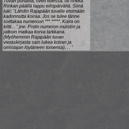
Tuvan portailla, oven edessä, oli rinkka.
Rinkan päällä lappu eilispäivältä. Siinä
luki: "Lähdin Rajapään tuvalle etsimään
kadonnutta koiraa. Jos se tulee tänne
soittakaa numeroon *** *****. Koira on
kiltti... " jne. Pistin numeron muistiin ja
jatkoin matkaa korva tarkkana.
(Myöhemmin Rajapään tuvan
vieraskirjasta sain lukea koiran ja
omistajan löytäneen toisensa). . . "