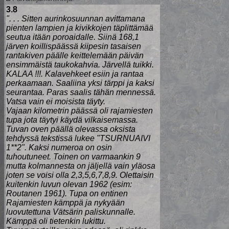
3.8
". . . Sitten aurinkosuunnan avittamana
pienten lampien ja kivikkojen täplittämää
seutua itään poroaidalle. Siinä 168,1
järven koillispäässä kiipesin tasaisen
rantakiven päälle keittelemään päivän
ensimmäistä taukokahvia. Järvellä tuikki.
KALAA !!!. Kalavehkeet esiin ja rantaa
perkaamaan. Saaliina yksi tärppi ja kaksi
seurantaa. Paras saalis tähän mennessä.
Vatsa vain ei moisista täyty.
Vajaan kilometrin päässä oli rajamiesten
tupa jota täytyi käydä vilkaisemassa.
Tuvan oven päällä olevassa oksista
tehdyssä tekstissä lukee "TSURNUAIVI
1**2". Kaksi numeroa on osin
tuhoutuneet. Toinen on varmaankin 9
mutta kolmannesta on jäljellä vain yläosa
joten se voisi olla 2,3,5,6,7,8,9. Olettaisin
kuitenkin luvun olevan 1962 (esim:
Routanen 1961). Tupa on entinen
Rajamiesten kämppä ja nykyään
luovutettuna Vätsärin paliskunnalle.
Kämppä oli tietenkin lukittu.