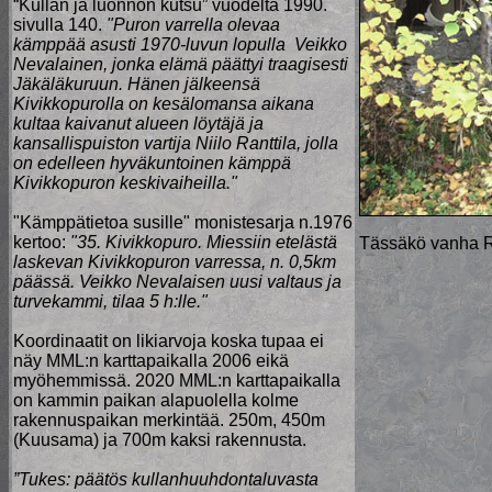
“Kullan ja luonnon kutsu” vuodelta 1990.
sivulla 140.
"Puron varrella olevaa
kämppää asusti 1970-luvun lopulla Veikko
Nevalainen, jonka elämä päättyi traagisesti
Jäkäläkuruun. Hänen jälkeensä
Kivikkopurolla on kesälomansa aikana
kultaa kaivanut alueen löytäjä ja
kansallispuiston vartija Niilo Ranttila, jolla
on edelleen hyväkuntoinen kämppä
Kivikkopuron keskivaiheilla."
"Kämppätietoa susille" monistesarja n.1976
kertoo:
"35. Kivikkopuro. Miessiin etelästä
Tässäkö vanha 
laskevan Kivikkopuron varressa, n. 0,5km
päässä. Veikko Nevalaisen uusi valtaus ja
turvekammi, tilaa 5 h:lle."
Koordinaatit on likiarvoja koska tupaa ei
näy MML:n karttapaikalla 2006 eikä
myöhemmissä. 2020 MML:n karttapaikalla
on kammin paikan alapuolella kolme
rakennuspaikan merkintää. 250m, 450m
(Kuusama) ja 700m kaksi rakennusta.
”Tukes: päätös kullanhuuhdontaluvasta