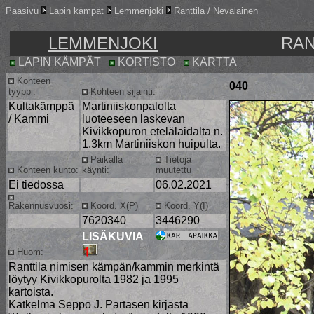
Pääsivu
Lapin kämpät
Lemmenjoki
Ranttila / Nevalainen
LEMMENJOKI
RAN
LAPIN KÄMPÄT
KORTISTO
KARTTA
Kohteen
040
tyyppi:
Kohteen sijainti:
Kultakämppä
Martiniiskonpalolta
/ Kammi
luoteeseen laskevan
Kivikkopuron etelälaidalta n.
1,3km Martiniiskon huipulta.
Paikalla
Tietoja
Kohteen kunto:
käynti:
muutettu
Ei tiedossa
06.02.2021
Rakennusvuosi:
Koord. X(P)
Koord. Y(I)
7620340
3446290
LISÄKUVIA
Huom:
Ranttila nimisen kämpän/kammin merkintä
löytyy Kivikkopurolta 1982 ja 1995
kartoista.
Katkelma Seppo J. Partasen kirjasta