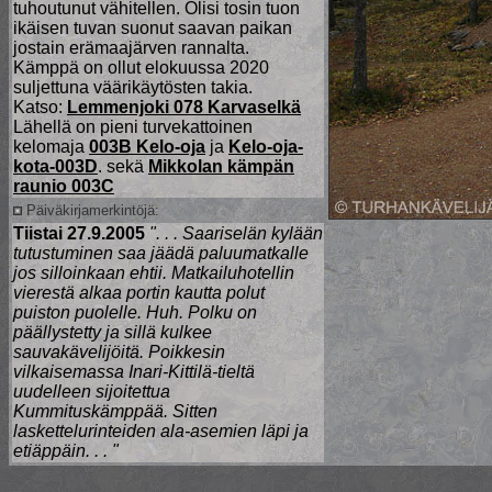
tuhoutunut vähitellen. Olisi tosin tuon
ikäisen tuvan suonut saavan paikan
jostain erämaajärven rannalta.
Kämppä on ollut elokuussa 2020
suljettuna väärikäytösten takia.
Katso:
Lemmenjoki 078 Karvaselkä
Lähellä on pieni turvekattoinen
kelomaja
003B Kelo-oja
ja
Kelo-oja-
kota-003D
. sekä
Mikkolan kämpän
raunio 003C
Päiväkirjamerkintöjä:
Tiistai 27.9.2005
". . . Saariselän kylään
tutustuminen saa jäädä paluumatkalle
jos silloinkaan ehtii. Matkailuhotellin
vierestä alkaa portin kautta polut
puiston puolelle. Huh. Polku on
päällystetty ja sillä kulkee
sauvakävelijöitä. Poikkesin
vilkaisemassa Inari-Kittilä-tieltä
uudelleen sijoitettua
Kummituskämppää. Sitten
laskettelurinteiden ala-asemien läpi ja
etiäppäin. . . "