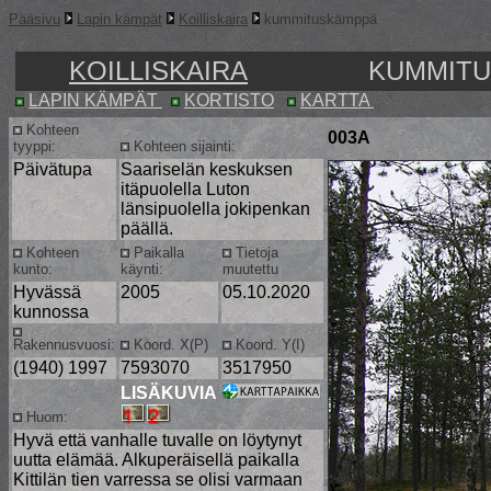
Pääsivu
Lapin kämpät
Koilliskaira
kummituskämppä
KOILLISKAIRA
KUMMITU
LAPIN KÄMPÄT
KORTISTO
KARTTA
Kohteen
003A
tyyppi:
Kohteen sijainti:
Päivätupa
Saariselän keskuksen
itäpuolella Luton
länsipuolella jokipenkan
päällä.
Kohteen
Paikalla
Tietoja
kunto:
käynti:
muutettu
Hyvässä
2005
05.10.2020
kunnossa
Rakennusvuosi:
Koord. X(P)
Koord. Y(I)
(1940) 1997
7593070
3517950
LISÄKUVIA
Huom:
Hyvä että vanhalle tuvalle on löytynyt
uutta elämää. Alkuperäisellä paikalla
Kittilän tien varressa se olisi varmaan