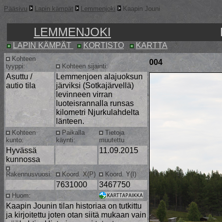
Pääsivu
Lapin kämpät
Lemmenjoki
Kaapin Jouni
LEMMENJOKI
LAPIN KÄMPÄT
KORTISTO
KARTTA
Kohteen
004
tyyppi:
Kohteen sijainti:
Asuttu /
Lemmenjoen alajuoksun
autio tila
järviksi (Sotkajärvellä)
levinneen virran
luoteisrannalla runsas
kilometri Njurkulahdelta
länteen.
Kohteen
Paikalla
Tietoja
kunto:
käynti:
muutettu
Hyvässä
11
.09.2015
kunnossa
Rakennusvuosi:
Koord. X(P)
Koord. Y(I)
7631000
3467750
Huom:
Kaapin Jounin tilan historiaa on tutkittu
ja kirjoitettu joten otan siitä mukaan vain