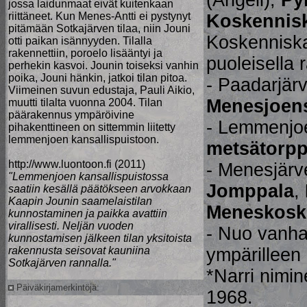
(Angeli),
Py
jossa laidunmaat eivät kuitenkaan
riittäneet. Kun Menes-Antti ei pystynyt
Koskennis
pitämään Sotkajärven tilaa, niin Jouni
Koskenniska
otti paikan isännyyden. Tilalla
rakennettiin, poroelo lisääntyi ja
puoleisella 
perhekin kasvoi. Jounin toiseksi vanhin
poika, Jouni hänkin, jatkoi tilan pitoa.
- Paadarjär
Viimeinen suvun edustaja, Pauli Aikio,
Menesjoen
muutti tilalta vuonna 2004. Tilan
päärakennus ympäröivine
- Lemmenjo
pihakenttineen on sittemmin liitetty
lemmenjoen kansallispuistoon.
metsätorp
http://www.luontoon.fi (2011)
- Menesjärv
"Lemmenjoen kansallispuistossa
Jomppala
,
saatiin kesällä päätökseen arvokkaan
Kaapin Jounin saamelaistilan
Meneskosk
kunnostaminen ja paikka avattiin
virallisesti. Neljän vuoden
- Nuo vanha
kunnostamisen jälkeen tilan yksitoista
rakennusta seisovat kauniina
ympärilleen 
Sotkajärven rannalla."
*Narri nimin
Päiväkirjamerkintöjä:
1968.