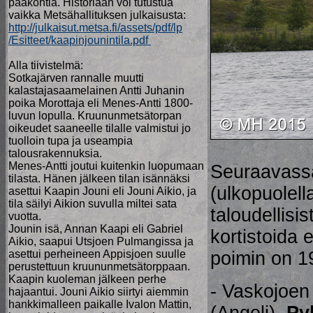
pääkohtia. Historiaan voi tutustua
vaikka Metsähallituksen julkaisusta:
http://julkaisut.metsa.fi/assets/pdf/lp
/Esitteet/kaapinjounintila.pdf
Alla tiivistelmä:
Sotkajärven rannalle muutti
kalastajasaamelainen Antti Juhanin
poika Morottaja eli Menes-Antti 1800-
luvun lopulla. Kruununmetsätorpan
oikeudet saaneelle tilalle valmistui jo
tuolloin tupa ja useampia
talousrakennuksia.
Menes-Antti joutui kuitenkin luopumaan
Seuraavass
tilasta. Hänen jälkeen tilan isännäksi
(ulkopuolella
asettui Kaapin Jouni eli Jouni Aikio, ja
tila säilyi Aikion suvulla miltei sata
taloudellisis
vuotta.
Jounin isä, Annan Kaapi eli Gabriel
kortistoida 
Aikio, saapui Utsjoen Pulmangissa ja
asettui perheineen Appisjoen suulle
poimin on 19
perustettuun kruununmetsätorppaan.
Kaapin kuoleman jälkeen perhe
- Vaskojoen
hajaantui. Jouni Aikio siirtyi aiemmin
hankkimalleen paikalle Ivalon Mattin,