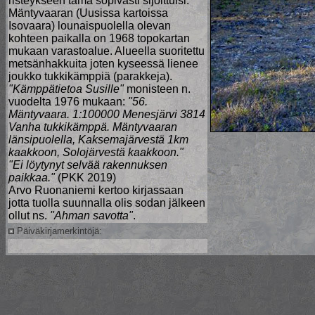
risteykseen tämä sopivasti sijoittuisi.
Mäntyvaaran (Uusissa kartoissa
Isovaara) lounaispuolella olevan
kohteen paikalla on 1968 topokartan
mukaan varastoalue. Alueella suoritettu
metsänhakkuita joten kyseessä lienee
joukko tukkikämppiä (parakkeja).
"Kämppätietoa Susille"
monisteen n.
vuodelta 1976 mukaan:
"56.
Mäntyvaara. 1:100000 Menesjärvi 3814
Vanha tukkikämppä. Mäntyvaaran
länsipuolella, Kaksemajärvestä 1km
kaakkoon, Solojärvestä kaakkoon."
"Ei löytynyt selvää rakennuksen
paikkaa."
(PKK 2019)
Arvo Ruonaniemi kertoo kirjassaan
jotta tuolla suunnalla olis sodan jälkeen
ollut ns.
"Ahman savotta"
.
Päiväkirjamerkintöjä: