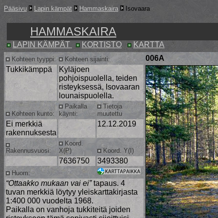
Pääsivu
Lapin kämpät
Hammaskaira
Isovaara
HAMMASKAIRA
LAPIN KÄMPÄT
KORTISTO
KARTTA
006A
Kohteen tyyppi:
Kohteen sijainti:
Tukkikämppä
Kyläjoen
pohjoispuolella, teiden
risteyksessä, Isovaaran
lounaispuolella.
Paikalla
Tietoja
Kohteen kunto:
käynti:
muutettu
Ei merkkiä
12.12.2019
rakennuksesta
Koord.
Rakennusvuosi:
X(P)
Koord. Y(I)
7636750
3493380
Huom:
“Ottaakko mukaan vai ei”
tapaus. 4
tuvan merkkiä löytyy yleiskarttakirjasta
1:400 000 vuodelta 1968.
Paikalla on vanhoja tukkiteitä joiden