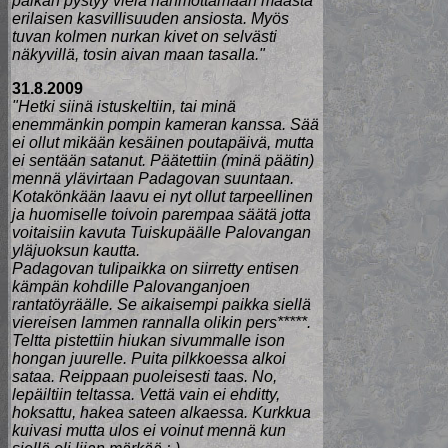
paikan pystyy vielä hahmottamaan maasta
erilaisen kasvillisuuden ansiosta. Myös
tuvan kolmen nurkan kivet on selvästi
näkyvillä, tosin aivan maan tasalla."
31.8.2009
"Hetki siinä istuskeltiin, tai minä
enemmänkin pompin kameran kanssa. Sää
ei ollut mikään kesäinen poutapäivä, mutta
ei sentään satanut. Päätettiin (minä päätin)
mennä ylävirtaan Padagovan suuntaan.
Kotakönkään laavu ei nyt ollut tarpeellinen
ja huomiselle toivoin parempaa säätä jotta
voitaisiin kavuta Tuiskupäälle Palovangan
yläjuoksun kautta.
Padagovan tulipaikka on siirretty entisen
kämpän kohdille Palovanganjoen
rantatöyräälle. Se aikaisempi paikka siellä
viereisen lammen rannalla olikin pers*****.
Teltta pistettiin hiukan sivummalle ison
hongan juurelle. Puita pilkkoessa alkoi
sataa. Reippaan puoleisesti taas. No,
lepäiltiin teltassa. Vettä vain ei ehditty,
hoksattu, hakea sateen alkaessa. Kurkkua
kuivasi mutta ulos ei voinut mennä kun