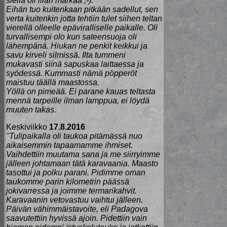
siellä oli liian märkää ;-).
Eihän tuo kuitenkaan pitkään sadellut, sen
verta kuitenkin jotta tehtiin tulet siihen teltan
vierellä olleelle epäviralliselle paikalle. Oli
turvallisempi olo kun sateensuoja oli
lähempänä. Hiukan ne penkit keikkui ja
savu kirveli silmissä. Ilta tummeni
mukavasti siinä sapuskaa laittaessa ja
syödessä. Kummasti nämä pöpperöt
maistuu täällä maastossa.
Yöllä on pimeää. Ei parane kauas teltasta
mennä tarpeille ilman lamppua, ei löydä
muuten takas.
Keskiviikko
17.8.2016
"Tulipaikalla oli taukoa pitämässä nuo
aikaisemmin tapaamamme ihmiset.
Vaihdettiin muutama sana ja me siirryimme
jälleen johtamaan tätä karavaania. Maasto
tasottui ja polku parani. Pidimme oman
taukomme parin kilometrin päässä
jokivarressa ja joimme termarikahvit.
Karavaanin vetovastuu vaihtui jälleen.
Päivän vähimmäistavoite, eli Padagova
saavutettiin hyvissä ajoin. Pidettiin vain