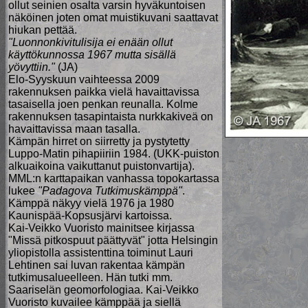
ollut seinien osalta varsin hyväkuntoisen
näköinen joten omat muistikuvani saattavat
hiukan pettää.
"Luonnonkivitulisija ei enään ollut
käyttökunnossa 1967 mutta sisällä
yövyttiin."
(JA)
Elo-Syyskuun vaihteessa 2009
rakennuksen paikka vielä havaittavissa
tasaisella joen penkan reunalla. Kolme
rakennuksen tasapintaista nurkkakiveä on
havaittavissa maan tasalla.
Kämpän hirret on siirretty ja pystytetty
Luppo-Matin pihapiiriin 1984. (UKK-puiston
alkuaikoina vaikuttanut puistonvartija).
MML:n karttapaikan vanhassa topokartassa
lukee
"Padagova Tutkimuskämppä"
.
Kämppä näkyy vielä 1976 ja 1980
Kaunispää-Kopsusjärvi kartoissa.
Kai-Veikko Vuoristo mainitsee kirjassa
"Missä pitkospuut päättyvät" jotta Helsingin
yliopistolla assistenttina toiminut Lauri
Lehtinen sai luvan rakentaa kämpän
tutkimusalueelleen. Hän tutki mm.
Saariselän geomorfologiaa. Kai-Veikko
Vuoristo kuvailee kämppää ja siellä