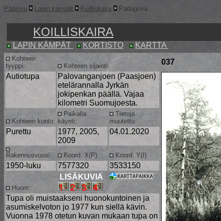
Pääsivu
Lapin kämpät
Koilliskaira
Padagova
KOILLISKAIRA
LAPIN KÄMPÄT
KORTISTO
KARTTA
Kohteen
037
tyyppi:
Kohteen sijainti:
Autiotupa
Palovanganjoen (Paasjoen)
etelärannalla Jyrkän
jokipenkan päällä. Vajaa
kilometri Suomujoesta.
Paikalla
Tietoja
Kohteen kunto:
käynti:
muutettu
Purettu
1977, 2005,
04.01.2020
2009
Rakennusvuosi:
Koord. X(P)
Koord. Y(I)
1950-luku
7577320
3533150
LISÄKUVIA
Huom:
Tupa oli muistaakseni huonokuntoinen ja
asumiskelvoton jo 1977 kun siellä kävin.
Vuonna 1978 otetun kuvan mukaan tupa on