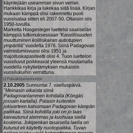
käyntejään useamman sivun verran.
Hankkikaa kirja ja lukekaa siitä lisää. Kirjan
mukaan kämppä olisi rakennettu puoli
vuosisataa sitten eli 2007-50. Oltaisiin siis
1950-luvulla.
Marketta Hoogesteger luetteloi saariselän
kämppiä tutkimuksessaan
”Kasvillisuuden
muuttuminen koilliskairan autiotupien
ympärillä”
vuodelta 1976. Siinä Padagovan
valmistumisvuosi olisi 1951 ja
majoituskapasiteetti olisi 4. Tuon luettelon
vuosiluvut poikkeavat yleensä muutamalla
vuodella nykytietämyksen mukaisiin
vuosilukuihin verrattuna.
Päiväkirjamerkintöjä:
2.10.2005
Sunnuntai 7. vaelluspäivä.
"Meinasin oikaista siinä
Padagovanlammen kohdalla (Köngäs
jossain kartalla). Palasin kuitenkin
jokivarteen katsomaan Padagovan kämpän
paikkaa. Siinä kohdilla joki on jo taas
kaivautunut alemmas ja kuohuaa siellä
koskena. Jokipenkan tasaisella laella on
kulunut eli käytetty nuotiopaikka. Tuvan