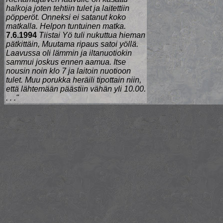
halkoja joten tehtiin tulet ja laitettiin
pöpperöt. Onneksi ei satanut koko
matkalla. Helpon tuntuinen matka.
7.6.1994
Tiistai Yö tuli nukuttua hieman
pätkittäin, Muutama ripaus satoi yöllä.
Laavussa oli lämmin ja iltanuotiokin
sammui joskus ennen aamua. Itse
nousin noin klo 7 ja laitoin nuotioon
tulet. Muu porukka heräili tipottain niin,
että lähtemään päästiin vähän yli 10.00.
. . ."