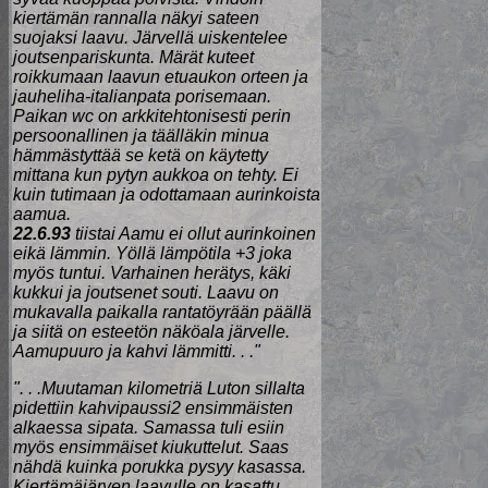
kiertämän rannalla näkyi sateen
suojaksi laavu. Järvellä uiskentelee
joutsenpariskunta. Märät kuteet
roikkumaan laavun etuaukon orteen ja
jauheliha-italianpata porisemaan.
Paikan wc on arkkitehtonisesti perin
persoonallinen ja täälläkin minua
hämmästyttää se ketä on käytetty
mittana kun pytyn aukkoa on tehty. Ei
kuin tutimaan ja odottamaan aurinkoista
aamua.
22.6.93
tiistai Aamu ei ollut aurinkoinen
eikä lämmin. Yöllä lämpötila +3 joka
myös tuntui. Varhainen herätys, käki
kukkui ja joutsenet souti. Laavu on
mukavalla paikalla rantatöyrään päällä
ja siitä on esteetön näköala järvelle.
Aamupuuro ja kahvi lämmitti. . ."
". . .Muutaman kilometriä Luton sillalta
pidettiin kahvipaussi2 ensimmäisten
alkaessa sipata. Samassa tuli esiin
myös ensimmäiset kiukuttelut. Saas
nähdä kuinka porukka pysyy kasassa.
Kiertämäjärven laavulle on kasattu