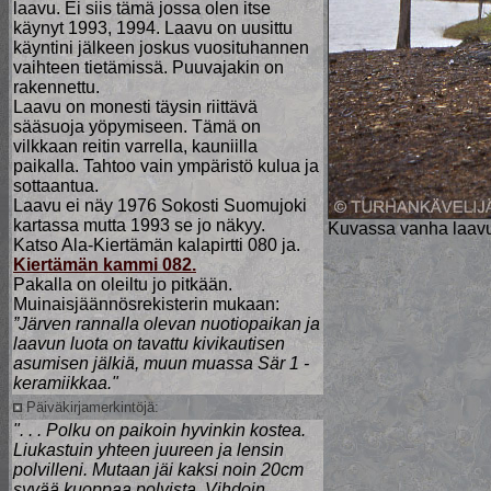
laavu. Ei siis tämä jossa olen itse
käynyt 1993, 1994. Laavu on uusittu
käyntini jälkeen joskus vuosituhannen
vaihteen tietämissä. Puuvajakin on
rakennettu.
Laavu on monesti täysin riittävä
sääsuoja yöpymiseen. Tämä on
vilkkaan reitin varrella, kauniilla
paikalla. Tahtoo vain ympäristö kulua ja
sottaantua.
Laavu ei näy 1976 Sokosti Suomujoki
kartassa mutta 1993 se jo näkyy.
Kuvassa vanha laavu. 
Katso Ala-Kiertämän kalapirtti 080 ja.
Kiertämän kammi 082.
Pakalla on oleiltu jo pitkään.
Muinaisjäännösrekisterin mukaan:
”Järven rannalla olevan nuotiopaikan ja
laavun luota on tavattu kivikautisen
asumisen jälkiä, muun muassa Sär 1 -
keramiikkaa."
Päiväkirjamerkintöjä:
". . . Polku on paikoin hyvinkin kostea.
Liukastuin yhteen juureen ja lensin
polvilleni. Mutaan jäi kaksi noin 20cm
syvää kuoppaa polvista. Vihdoin