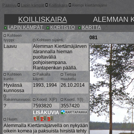
Pääsivu
Lapin kämpät
Koilliskaira
Alempi kiertämäjärvi
KOILLISKAIRA
ALEMMAN K
LAPIN KÄMPÄT
KORTISTO
KARTTA
Kohteen
081
tyyppi:
Kohteen sijainti:
Laavu
Alemman Kiertämäjärven
itärannalla hieman
puoltaväliä
pohjoisempana.
Rantapenkan päällä.
Kohteen
Paikalla
Tietoja
kunto:
käynti:
muutettu
Hyvässä
1993, 1994
26.10.2014
kunnossa
Rakennusvuosi:
Koord. X(P)
Koord. Y(I)
?
7593820
3557420
LISÄKUVIA
Huom:
Alemmalla Kiertämäjärvellä on nykyään
oikein komea ja paksuista hirsistä tehty