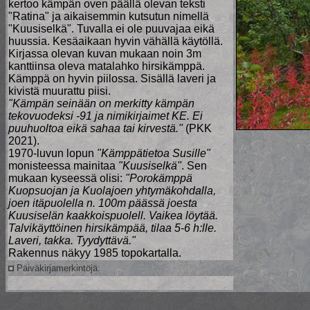
kertoo kämpän oven päällä olevan teksti
"Ratina" ja aikaisemmin kutsutun nimellä
"Kuusiselkä". Tuvalla ei ole puuvajaa eikä
huussia. Kesäaikaan hyvin vähällä käytöllä.
Kirjassa olevan kuvan mukaan noin 3m
kanttiinsa oleva matalahko hirsikämppä.
Kämppä on hyvin piilossa. Sisällä laveri ja
kivistä muurattu piisi.
"Kämpän seinään on merkitty kämpän
tekovuodeksi -91 ja nimikirjaimet KE. Ei
puuhuoltoa eikä sahaa tai kirvestä."
(PKK
2021).
1970-luvun lopun
"Kämppätietoa Susille"
monisteessa mainitaa
"Kuusiselkä"
. Sen
mukaan kyseessä olisi:
"Porokämppä
Kuopsuojan ja Kuolajoen yhtymäkohdalla,
joen itäpuolella n. 100m päässä joesta
Kuusiselän kaakkoispuolell. Vaikea löytää.
Talvikäyttöinen hirsikämpää, tilaa 5-6 h:lle.
Laveri, takka. Tyydyttävä."
Rakennus näkyy 1985 topokartalla.
Päiväkirjamerkintöjä: