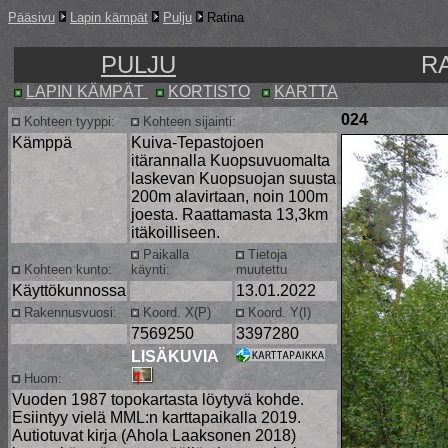
Pääsivu
Lapin kämpät
Pulju
Ratina
PULJU
RA
LAPIN KÄMPÄT
KORTISTO
KARTTA
024
Kohteen tyyppi:
Kohteen sijainti:
Kämppä
Kuiva-Tepastojoen
itärannalla Kuopsuvuomalta
laskevan Kuopsuojan suusta
200m alavirtaan, noin 100m
joesta. Raattamasta 13,3km
itäkoilliseen.
Paikalla
Tietoja
Kohteen kunto:
käynti:
muutettu
Käyttökunnossa
13.01.2022
Rakennusvuosi:
Koord. X(P)
Koord. Y(I)
7569250
3397280
LISÄKUVIA
Huom:
Vuoden 1987 topokartasta löytyvä kohde.
Esiintyy vielä MML:n karttapaikalla 2019.
Autiotuvat kirja (Ahola Laaksonen 2018)