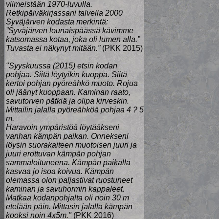
viimeistään 1970-luvulla.
Retkipäiväkirjassani talvella 2000
Syväjärven kodasta merkintä:
”Syväjärven lounaispäässä kävimme
katsomassa kotaa, joka oli lumen alla.”
Tuvasta ei näkynyt mitään.”
(PKK 2015)
"Syyskuussa (2015) etsin kodan
pohjaa. Siitä löytyikin kuoppa. Siitä
kertoi pohjan pyöreähkö muoto. Rojua
oli jäänyt kuoppaan. Kaminan raato,
savutorven pätkiä ja olipa kirveskin.
Mittailin jalalla pyöreähköä pohjaa 4 ? 5
m.
Haravoin ympäristöä löytääkseni
vanhan kämpän paikan. Onnekseni
löysin suorakaiteen muotoisen juuri ja
juuri erottuvan kämpän pohjan
sammaloituneena. Kämpän paikalla
kasvaa jo isoa koivua. Kämpän
olemassa olon paljastivat ruostuneet
kaminan ja savuhormin kappaleet.
Matkaa kodanpohjalta oli noin 30 m
etelään päin. Mittasin jalalla kämpän
kooksi noin 4x5m."
(PKK 2016)