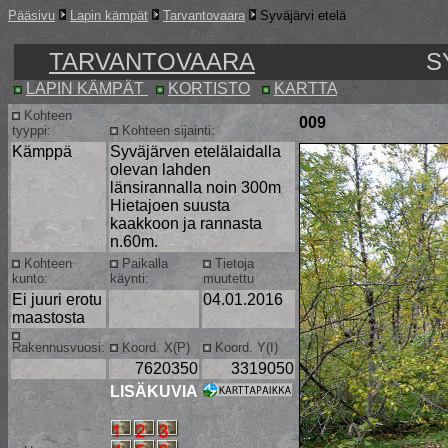
Pääsivu
Lapin kämpät
Tarvantovaara
Syväjärvi etelä
TARVANTOVAARA
S
LAPIN KÄMPÄT
KORTISTO
KARTTA
Kohteen
009
tyyppi:
Kohteen sijainti:
Kämppä
Syväjärven etelälaidalla
olevan lahden
länsirannalla noin 300m
Hietajoen suusta
kaakkoon ja rannasta
n.60m.
Kohteen
Paikalla
Tietoja
kunto:
käynti:
muutettu
Ei juuri erotu
04.01.2016
maastosta
Rakennusvuosi:
Koord. X(P)
Koord. Y(I)
7620350
3319050
LISÄKUVIA