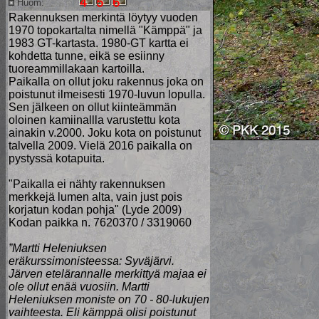
Huom:
Rakennuksen merkintä löytyy vuoden
1970 topokartalta nimellä "Kämppä" ja
1983 GT-kartasta. 1980-GT kartta ei
kohdetta tunne, eikä se esiinny
tuoreammillakaan kartoilla.
Paikalla on ollut joku rakennus joka on
poistunut ilmeisesti 1970-luvun lopulla.
Sen jälkeen on ollut kiinteämmän
oloinen kamiinallla varustettu kota
ainakin v.2000. Joku kota on poistunut
talvella 2009. Vielä 2016 paikalla on
pystyssä kotapuita.
"Paikalla ei nähty rakennuksen
merkkejä lumen alta, vain just pois
korjatun kodan pohja" (Lyde 2009)
Kodan paikka n. 7620370 / 3319060
”Martti Heleniuksen
eräkurssimonisteessa: Syväjärvi.
Järven etelärannalle merkittyä majaa ei
ole ollut enää vuosiin. Martti
Heleniuksen moniste on 70 - 80-lukujen
vaihteesta. Eli kämppä olisi poistunut