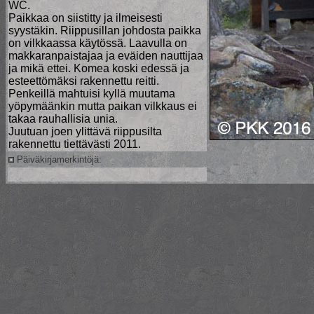
WC.
Paikkaa on siistitty ja ilmeisesti
syystäkin. Riippusillan johdosta paikka
on vilkkaassa käytössä. Laavulla on
makkaranpaistajaa ja eväiden nauttijaa
ja mikä ettei. Komea koski edessä ja
esteettömäksi rakennettu reitti.
Penkeillä mahtuisi kyllä muutama
yöpymäänkin mutta paikan vilkkaus ei
takaa rauhallisia unia.
Juutuan joen ylittävä riippusilta
rakennettu tiettävästi 2011.
Päiväkirjamerkintöjä: