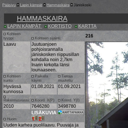
Pääsivu
Lapin kämpät
Hammaskaira
Jäniskoski
HAMMASKAIRA
LAPIN KÄMPÄT
KORTISTO
KARTTA
Kohteen
216
tyyppi:
Kohteen sijainti:
Laavu
Juutuanjoen
pohjoisrannalla
jäniskosken riippusillan
kohdalla noin 2,7km
Inarin kirkolta länsi
lounaaseen.
Kohteen
Paikalla
Tietoja
kunto:
käynti:
muutettu
Hyvässä
01.08.2021
01.09.2021
kunnossa
Rakennusvuosi:
Koord. X(P)
Koord. Y(I)
2010
7646280
3498780
LISÄKUVIA
Huom:
Uuden karhea puolilaavu. Puuvaja ja