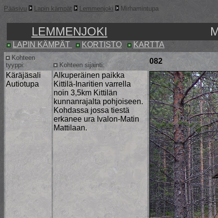
Pääsivu
Lapin kämpät
Lemmenjoki
Mirhamintupa
LEMMENJOKI
M
LAPIN KÄMPÄT
KORTISTO
KARTTA
Kohteen
082
tyyppi:
Kohteen sijainti:
Käräjäsali
Alkuperäinen paikka
Autiotupa
Kittilä-Inaritien varrella
noin 3,5km Kittilän
kunnanrajalta pohjoiseen.
Kohdassa jossa tiestä
erkanee ura Ivalon-Matin
Mattilaan.