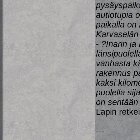
pysäyspaikat
autiotupia o
paikalla on 
Karvaselän 
-
?Inarin ja
länsipuolell
vanhasta kä
rakennus pa
kaksi kilom
puolella si
on sentään 
Lapin retke
---