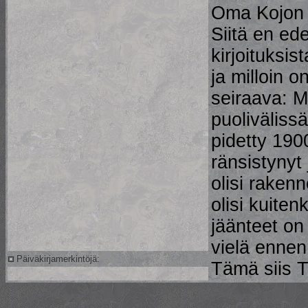
Oma Kojon k
Siitä en ede
kirjoituksi
ja milloin 
seiraava: M
puolivälissä
pidetty 1900
ränsistynyt
olisi raken
olisi kuite
jäänteet on 
vielä ennen
Päiväkirjamerkintöjä:
Tämä siis T