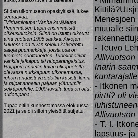
- Mirhamint
aukio, siinäkö tuvan pihakenttä?
Kittilä?Utsj
Siidan ulkomuseon opaskyltissä, lukee
seuraavaa:
Menesjoen t
"Mirhamintupa: Vanha käräjätupa
muualle siir
Perimmäisen Lapin ensimmäisiä
oikeuslaitoksia. Siinä on istuttu oikeutta
rakennettuj
aina vuoteen 1905 saakka. Aikojen
kuluessa on tuvan seiniin kaiverrettu
- Teuvo Le
satoja puumerkkejä, joista osa on
Allivuotson 
tuomiota odottaneiden. Tuomiot olivat
vankila jalkapuu tai raipparangaistus.
Inarin saam
Raippoja annettin tuvan ulkopuolella
olevassa nurkkapuun ulkonemassa,
kuntarajall
johon rangaistava sidottiin käsistä kiinni
ja raipat annettin paljaan yläruumiin
- Itkonen m
selkäpuolelle. 1900-luvulla tupa on ollut
pirtti? oli v
autiotupana.
"
luhistunee
Tupaa oltiin kunnostamassa elokuussa
2021 ja se oli silloin yleisöltä suljettu.
Allivuotson
- T. I. Itko
lapsuus- ja