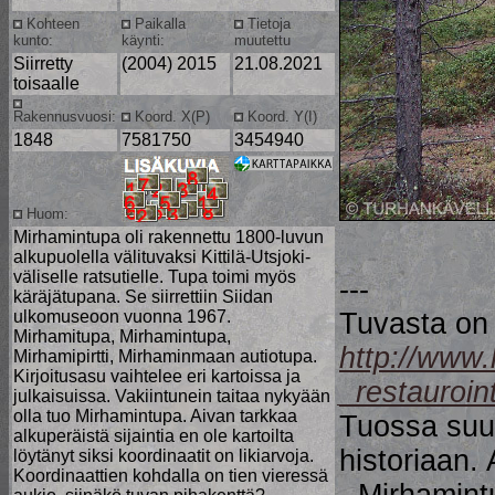
Kohteen
Paikalla
Tietoja
kunto:
käynti:
muutettu
Siirretty
(2004) 2015
21.08.2021
toisaalle
Rakennusvuosi:
Koord. X(P)
Koord. Y(I)
1848
7581750
3454940
Huom:
Mirhamintupa oli rakennettu 1800-luvun
-------
alkupuolella välituvaksi Kittilä-Utsjoki-
väliselle ratsutielle. Tupa toimi myös
---
käräjätupana. Se siirrettiin Siidan
ulkomuseoon vuonna 1967.
Tuvasta on 
Mirhamitupa, Mirhamintupa,
http://www.
Mirhamipirtti, Mirhaminmaan autiotupa.
Kirjoitusasu vaihtelee eri kartoissa ja
_restauroin
julkaisuissa. Vakiintunein taitaa nykyään
olla tuo Mirhamintupa. Aivan tarkkaa
Tuossa suu
alkuperäistä sijaintia en ole kartoilta
historiaan. 
löytänyt siksi koordinaatit on likiarvoja.
Koordinaattien kohdalla on tien vieressä