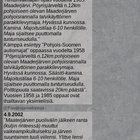
Maaderjärvi. Pöyrisjärveltä n.12km
pohjoiseen olevan Maaderjärven
pohjoisrannalla talvikäyttöinen
parakkilevymaja. Hyvässä kunnossa.
Kamina. Majoitustilaa 6-10 henkilölle.
Maja sijaitsee puuttomalla
tunturiseudulla."
Kämppä esiintyy "Pohjois-Suomen
autiomajat" oppaassa vuodelta 1958
"Pöyrisjärveltä n.12km pohjoiseen
olevan Maaderjärven pohjoisrannalla
talvikäyttöinen parakkilevymaja.
Hyvässä kunnossa. Säästö-kamina.
Majoitustilaa 6-10 henkilölle. Maja
sijaitsee puuttomalla tunturiseudulla.
Polttopuuta saatavissa 20km päästä".
Vuosien 1958 ja 1985 oppaat ovat
ihailtavan yksimielisiä.
Päiväkirjamerkintöjä:
4.9.2002
"Maaterjärven puolivälin jälkeen ranta
(kuljin rinteessä) muuttui
vaikeampikulkuiseksi ja järven
suuntainen tuuli viilensi. Ylitse lensi