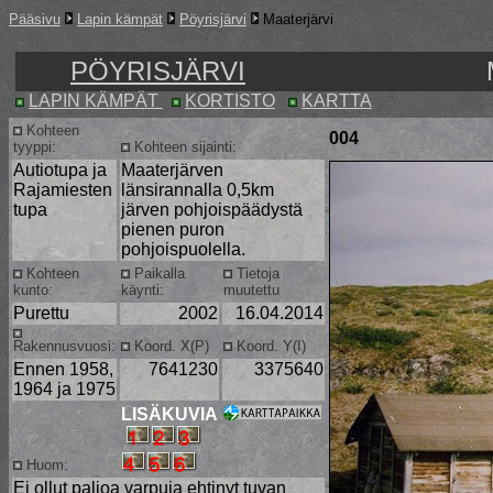
Pääsivu
Lapin kämpät
Pöyrisjärvi
Maaterjärvi
PÖYRISJÄRVI
LAPIN KÄMPÄT
KORTISTO
KARTTA
Kohteen
004
tyyppi:
Kohteen sijainti:
Autiotupa ja
Maaterjärven
Rajamiesten
länsirannalla 0,5km
tupa
järven pohjoispäädystä
pienen puron
pohjoispuolella.
Kohteen
Paikalla
Tietoja
kunto:
käynti:
muutettu
Purettu
2002
16.04.2014
Rakennusvuosi:
Koord. X(P)
Koord. Y(I)
Ennen 1958,
7641230
3375640
1964 ja 1975
LISÄKUVIA
Huom:
Ei ollut paljoa varpuja ehtinyt tuvan