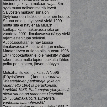
hirsinen ja kuvan mukaan vajaa 3m
syvä mutta nelisen metriä leveä.
Salvosten mukaan siinä on
löylyhuoneen lisäksi ollut toinen huone.
Sauna on ollut pystyssä vielä 1999
mutta sitä ei näy enää MML:n
karttapaikan ilmakuvassa joka on
vuodelta 2001. Ilmakuvassa näkyy vielä
rajamiesten tupa selvästi.
Autiotupaakaan ei näy tuossa
ilmakuvassa. Autiotuvat kirjan mukaan
Maaterjärven autiopa olisi purettu 1996.
1977 topokarttaan ei ole merkitty yhtään
rakennusta mutta tupien paikalta lähtee
polku pohjoiseen, järven päätyyn.
Metsähallituksen julkaisu A No96
(Pöyrisjärven .....) kertoo seuraavaa:
"Maaterjärven partiomaja, joka on
rakennettu 1964 ja peruskorjattu
keväällä 1983. Partiomajan yhteydessä
oleva sauna on rakennettu keväällä
1975 Kalmakaltiolta siirretyistä
vanhoista saunahirsistä."
Tunturivaeltajan opas vuodelta 1985: "