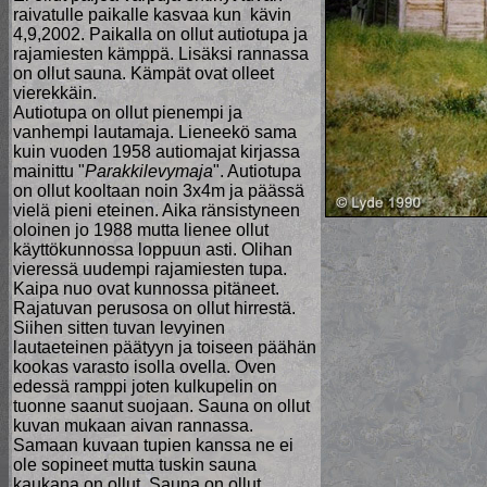
raivatulle paikalle kasvaa kun kävin
4,9,2002. Paikalla on ollut autiotupa ja
rajamiesten kämppä. Lisäksi rannassa
on ollut sauna. Kämpät ovat olleet
vierekkäin.
Autiotupa on ollut pienempi ja
vanhempi lautamaja. Lieneekö sama
kuin vuoden 1958 autiomajat kirjassa
mainittu "
Parakkilevymaja
". Autiotupa
on ollut kooltaan noin 3x4m ja päässä
vielä pieni eteinen. Aika ränsistyneen
oloinen jo 1988 mutta lienee ollut
käyttökunnossa loppuun asti. Olihan
vieressä uudempi rajamiesten tupa.
Kaipa nuo ovat kunnossa pitäneet.
Rajatuvan perusosa on ollut hirrestä.
Siihen sitten tuvan levyinen
lautaeteinen päätyyn ja toiseen päähän
kookas varasto isolla ovella. Oven
edessä ramppi joten kulkupelin on
tuonne saanut suojaan. Sauna on ollut
kuvan mukaan aivan rannassa.
Samaan kuvaan tupien kanssa ne ei
ole sopineet mutta tuskin sauna
kaukana on ollut. Sauna on ollut