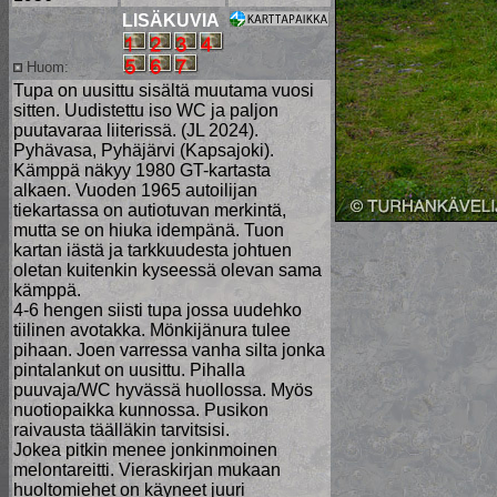
LISÄKUVIA
Huom:
Tupa on uusittu sisältä muutama vuosi
sitten. Uudistettu iso WC ja paljon
puutavaraa liiterissä. (JL 2024).
Pyhävasa, Pyhäjärvi (Kapsajoki).
Kämppä näkyy 1980 GT-kartasta
alkaen. Vuoden 1965 autoilijan
tiekartassa on autiotuvan merkintä,
mutta se on hiuka idempänä. Tuon
kartan iästä ja tarkkuudesta johtuen
oletan kuitenkin kyseessä olevan sama
kämppä.
4-6 hengen siisti tupa jossa uudehko
tiilinen avotakka. Mönkijänura tulee
pihaan. Joen varressa vanha silta jonka
pintalankut on uusittu. Pihalla
puuvaja/WC hyvässä huollossa. Myös
nuotiopaikka kunnossa. Pusikon
raivausta täälläkin tarvitsisi.
Jokea pitkin menee jonkinmoinen
melontareitti. Vieraskirjan mukaan
huoltomiehet on käyneet juuri