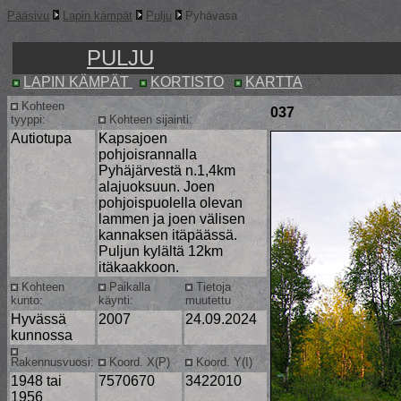
Pääsivu
Lapin kämpät
Pulju
Pyhävasa
PULJU
LAPIN KÄMPÄT
KORTISTO
KARTTA
Kohteen
037
tyyppi:
Kohteen sijainti:
Autiotupa
Kapsajoen
pohjoisrannalla
Pyhäjärvestä n.1,4km
alajuoksuun. Joen
pohjoispuolella olevan
lammen ja joen välisen
kannaksen itäpäässä.
Puljun kylältä 12km
itäkaakkoon.
Kohteen
Paikalla
Tietoja
kunto:
käynti:
muutettu
Hyvässä
2007
24.09.2024
kunnossa
Rakennusvuosi:
Koord. X(P)
Koord. Y(I)
1948 tai
7570670
3422010
1956