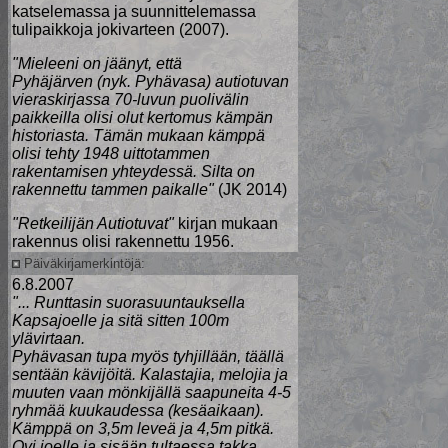
katselemassa ja suunnittelemassa
tulipaikkoja jokivarteen (2007).
"Mieleeni on jäänyt, että
Pyhäjärven (nyk. Pyhävasa) autiotuvan
vieraskirjassa 70-luvun puolivälin
paikkeilla olisi olut kertomus kämpän
historiasta. Tämän mukaan kämppä
olisi tehty 1948 uittotammen
rakentamisen yhteydessä. Silta on
rakennettu tammen paikalle"
(JK 2014)
"Retkeilijän Autiotuvat"
kirjan mukaan
rakennus olisi rakennettu 1956.
Päiväkirjamerkintöjä:
6.8.2007
"... Runttasin suorasuuntauksella
Kapsajoelle ja sitä sitten 100m
ylävirtaan.
Pyhävasan tupa myös tyhjillään, täällä
sentään kävijöitä. Kalastajia, melojia ja
muuten vaan mönkijällä saapuneita 4-5
ryhmää kuukaudessa (kesäaikaan).
Kämppä on 3,5m leveä ja 4,5m pitkä.
Ovi joelle ja sisään tultaessa takka