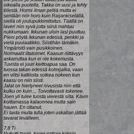
oikealla puolella. Takka on uusi ja tehty
tiilestä. Hormi ilman peltiä mutta ei
sentään niin horo kuin Raijankiselällä,
siellä oli joulupukkimitoitus. Täällä on
laveri niin syvä jotta siinä mahtuu
nukkumaan. Ikkunan uloin lasi puuttuu.
Pieni pöytä ikkunan edessä, penkki ja
vielä puulaatikko. Siistihän tämäkin.
Ympäristö vain pusikkoinen.
Normaalit iltatoimet. Kaasun riittävyys
askarruttaa kun ei ole kokemusta.
Tuvista ei juuri keittoapua saa. On
tuossa takan edessä kolmijalka, vaan
en viitsi kattiloita sotkea nokeen kun
kaasu on niin siisti.
Jalat on hiertyneet nivusista niin että
kulku on kuin ... Toivottavasti tokenee.
Joen yli tulee tuosta vierestä silta. Kävin
koittamassa kalaonnea mutta sain
hauen. En ottanut.
Ei taida muita tulla joten uskallan jättää
tavarat levälleen.
7.8 Ti
Nukutti hyvin, tuvan patjoja kaksin