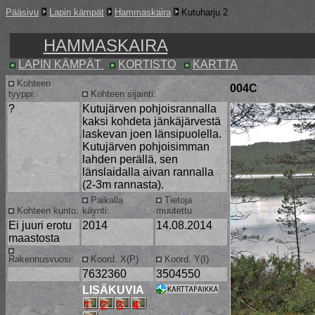
Pääsivu
Lapin kämpät
Hammaskaira
Kutuharju 2
HAMMASKAIRA
LAPIN KÄMPÄT
KORTISTO
KARTTA
Kohteen
004C
tyyppi:
Kohteen sijainti:
?
Kutujärven pohjoisrannalla
kaksi kohdeta jänkäjärvestä
laskevan joen länsipuolella.
Kutujärven pohjoisimman
lahden perällä, sen
länslaidalla aivan rannalla
(2-3m rannasta).
Paikalla
Tietoja
Kohteen kunto:
käynti:
muutettu
Ei juuri erotu
2014
14.08.2014
maastosta
Rakennusvuosi:
Koord. X(P)
Koord. Y(I)
7632360
3504550
LISÄKUVIA