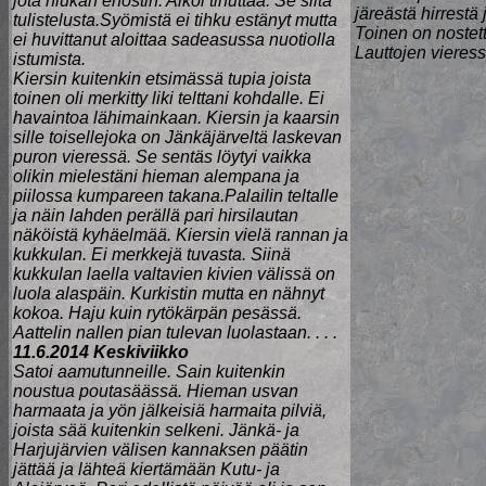
jota hiukan ehostin. Alkoi tihuttaa. Se siitä
järeästä hirrestä 
tulistelusta.Syömistä ei tihku estänyt mutta
Toinen on nostet
ei huvittanut aloittaa sadeasussa nuotiolla
Lauttojen vieres
istumista.
Kiersin kuitenkin etsimässä tupia joista
toinen oli merkitty liki telttani kohdalle. Ei
havaintoa lähimainkaan. Kiersin ja kaarsin
sille toisellejoka on Jänkäjärveltä laskevan
puron vieressä. Se sentäs löytyi vaikka
olikin mielestäni hieman alempana ja
piilossa kumpareen takana.Palailin teltalle
ja näin lahden perällä pari hirsilautan
näköistä kyhäelmää. Kiersin vielä rannan ja
kukkulan. Ei merkkejä tuvasta. Siinä
kukkulan laella valtavien kivien välissä on
luola alaspäin. Kurkistin mutta en nähnyt
kokoa. Haju kuin rytökärpän pesässä.
Aattelin nallen pian tulevan luolastaan. . . .
11.6.2014 Keskiviikko
Satoi aamutunneille. Sain kuitenkin
noustua poutasäässä. Hieman usvan
harmaata ja yön jälkeisiä harmaita pilviä,
joista sää kuitenkin selkeni. Jänkä- ja
Harjujärvien välisen kannaksen päätin
jättää ja lähteä kiertämään Kutu- ja