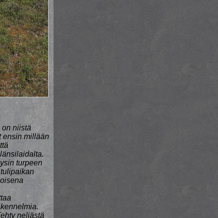
on niistä
 ensin millään
ttä
änsilaidalta.
äysin turpeen
tulipaikan
hoisena
ttaa
rakennelmia.
Tehty neljästä