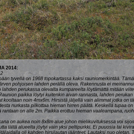
A 2014:
 2
pään tyvellä on 1968 topokartassa kaksi rauniomerkintää. Tämä 
järven pohjoisen lahden perällä oleva. Rakennusta ei meinannut
o lahden perukassa olevalta kumpareelta löytämättä mitään viite
aunion paikka löytyi kuitenkin aivan rannasta, lahden perukan l
 kooltaan noin 4mx6m. Hirsistä jäljellä vain alimmat jotka on t
desta nurkasta pilkottaa hieman hirren päätä. Keskellä tupaa on 
ä rantaan on alle 2m. Paikka erottuu hieman vaaleampana, ruo
na on aukea noin 8x8m alue johon mielikuvituksessa voi sijoi
a tältä alueelta jöytyi vain yksi peltipurkki. Ei puuosia tai kivi
älaidalla oli kahden hirsilautan jäänteet. Lautaksi nuo oletan. 