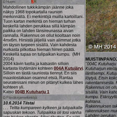
Huom:
Mahdollinen tukkikämpän jäänne joka
näkyy 1968 topokartalla raunion
merkinnällä. Ei merkintöjä muilla kartoillani.
Tuon kartan merkintä on hieman turhan
keskellä lahden perukkaa sillä kämpän
paikka on lahden länsireunassa aivan
rannalla. Rakennus on ollut kooltaan noin
4mx6m. Hirsistä jäljellä vain alimmat jotka
on täysin turpeen sisällä. Vain kahdesta
nurkasta pilkottaa hieman hirren päätä.
Keskellä tupaa on tulipaikan kumpu. (MH
2014)
MUISTIINPANOJ
2004 kävin tuolla ja katsastin silloin
"004C Kutuharju
kartasta löytämäni kohteen
004A Kutujärvi
.
Kutuharjun etelä
Silloin en tästä rauniosta tiennyt. En siis
läntisempi, Kutu
maastostakaan osannut etsiä. Rantaa
löytyä, Etsin kok
seuratessani minun on pitänyt kulkea lähes
rakentamisesta. R
kohteen yli.
Rakennus on ollut
Katso
004B Kutuharju 1
sisällä. Vain kah
kumpu. Etäisyytt
Päiväkirjamerkintöjä:
kohtana.
10.6.2014 Tiistai
Rakennuksen taka
. . . Teltta kumpareen kylkeen ja tulipaikalle
rakennuksen muutt
sapuskan tekoon. Tulipaikka oli tosi vanha
Lahden perukan it