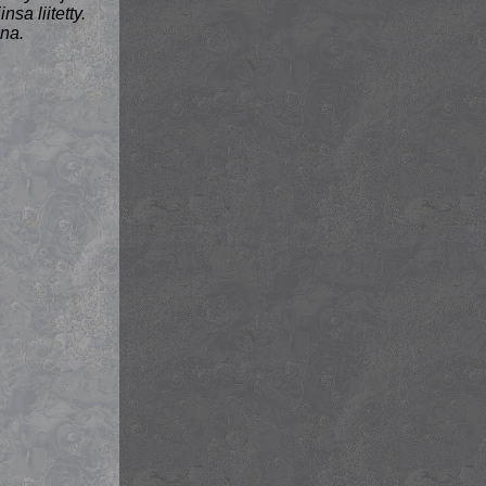
nsa liitetty.
ona.