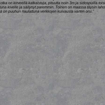
jotka on kirveellä katkaistuja, pituutta noin 3m ja sidospuilla toisii
tuna kivelle ja säilynyt paremmin. Toinen on maassa täysin lah
sä on puuhun naulattuna verkkojen kuivausta varten orsi."