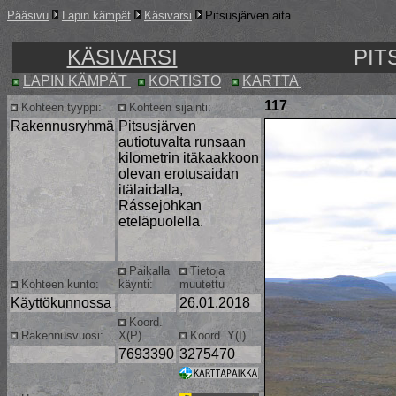
Pääsivu
Lapin kämpät
Käsivarsi
Pitsusjärven aita
KÄSIVARSI
PIT
LAPIN KÄMPÄT
KORTISTO
KARTTA
117
Kohteen tyyppi:
Kohteen sijainti:
Rakennusryhmä
Pitsusjärven
autiotuvalta runsaan
kilometrin itäkaakkoon
olevan erotusaidan
itälaidalla,
Rássejohkan
eteläpuolella.
Paikalla
Tietoja
Kohteen kunto:
käynti:
muutettu
Käyttökunnossa
26.01.2018
Koord.
Rakennusvuosi:
X(P)
Koord. Y(I)
7693390
3275470