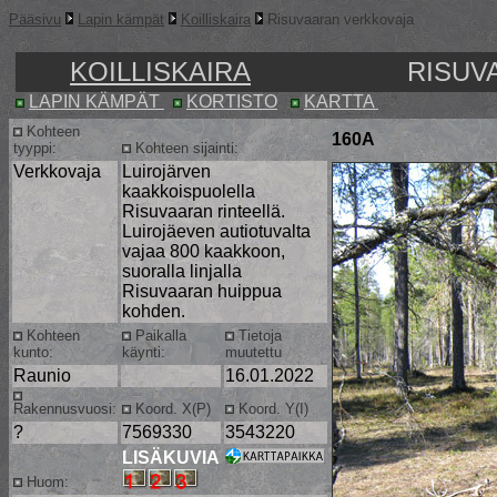
Pääsivu
Lapin kämpät
Koilliskaira
Risuvaaran verkkovaja
KOILLISKAIRA
RISUV
LAPIN KÄMPÄT
KORTISTO
KARTTA
Kohteen
160A
tyyppi:
Kohteen sijainti:
Verkkovaja
Luirojärven
kaakkoispuolella
Risuvaaran rinteellä.
Luirojäeven autiotuvalta
vajaa 800 kaakkoon,
suoralla linjalla
Risuvaaran huippua
kohden.
Kohteen
Paikalla
Tietoja
kunto:
käynti:
muutettu
Raunio
16.01.2022
Rakennusvuosi:
Koord. X(P)
Koord. Y(I)
?
7569330
3543220
LISÄKUVIA
Huom: