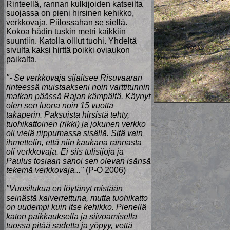
Rinteellä, rannan kulkijoiden katseilta
suojassa on pieni hirsinen kehikko,
verkkovaja. Piilossahan se siellä.
Kokoa hädin tuskin metri kaikkiin
suuntiin. Katolla olllut tuohi. Yhdeltä
sivulta kaksi hirttä poikki oviaukon
paikalta.
"- Se verkkovaja sijaitsee Risuvaaran
rinteessä muistaakseni noin varttitunnin
matkan päässä Rajan kämpältä. Käynyt
olen sen luona noin 15 vuotta
takaperin. Paksuista hirsistä tehty,
tuohikattoinen (rikki) ja jokunen verkko
oli vielä riippumassa sisällä. Sitä vain
ihmettelin, että niin kaukana rannasta
oli verkkovaja. Ei siis tulisijoja ja
Paulus tosiaan sanoi sen olevan isänsä
tekemä verkkovaja..."
(P-O 2006)
"Vuosilukua en löytänyt mistään
seinästä kaiverrettuna, mutta tuohikatto
on uudempi kuin itse kehikko. Pienellä
katon paikkauksella ja siivoamisella
tuossa pitää sadetta ja yöpyy, vettä