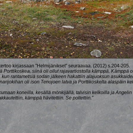
kertoo kirjassaan ”Helmijänikset” seuraavaa. (2012) s.204-205.
lä Porttikoskea, siinä oli ollut rajavartiostolla kämppä. Kämppä ol
 kun rantametsiä sodan jälkeen hakattiin alajuoksun asukkaide
narijokihan oli ison Tenojoen latva ja Porttikoskelta alaspäin ke
ikkumaan koneilla, kesällä mönkijällä, talvisin kelkoilla ja Angelin
kautettiin, kämppä hävitettiin. Se poltettiin.”