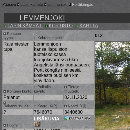
Pääsivu
Lapin kämpät
Lemmenjoki
Porttiköngäs
LEMMENJOKI
LAPIN KÄMPÄT
KORTISTO
KARTTA
Kohteen
012
tyyppi:
Kohteen sijainti:
Rajamiesten
Lemmenjoen
tupa
kansallispuiston
luoteiskolkassa
Inarijokivarressa 6km
Angelista länsilounaaseen.
Porttiköngäs nimisestä
koskesta puolisen km
ylävirtaan.
Paikalla
Tietoja
Kohteen kunto:
käynti:
muutettu
Palanut
02.11.2020
Rakennusvuosi:
Koord. X(P)
Koord. Y(I)
?
7646070
3440680
LISÄKUVIA
Huom: