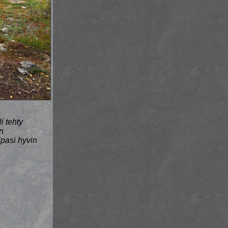
i tehty
n
lpasi hyvin