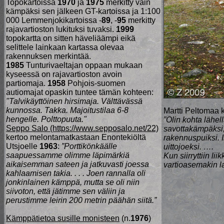
Topokartoissa
1970
ja
1975
merkitty vain
kämpäksi sen jälkeen GT-kartoissa ja 1:100
000 Lemmenjokikartoissa -
89
, -
95
merkitty
rajavartioston lukituksi tuvaksi.
1999
topokartta on sitten häveliäämpi eikä
selittele lainkaan kartassa olevaa
rakennuksen merkintää.
1985
Tunturivaeltajan oppaan mukaan
kyseessä on rajavartioston avoin
partiomaja.
1958
Pohjois-suomen
autiomajat opaskin tuntee tämän kohteen:
"Talvikäyttöinen hirsimaja. Välttävässä
kunnossa. Takka. Majoitustilaa 6-8
Martti Peltomaa 
hengelle. Polttopuuta."
”Olin kohta lähel
Seppo Salo (https://www.sepposalo.net/22)
savottakämpäksi,
kertoo melontamatkastaan Enontekiöltä
rakennuspuiksi. I
Utsjoelle
1963
:
”Porttikönkäälle
uittojoeksi. ….
saapuessamme olimme läpimärkiä
Kun siirryttiin li
aikaisemman sateen ja jatkuvasti joessa
vartioasemakin lak
kahlaamisen takia. . . . Joen rannalla oli
jonkinlainen kämppä, mutta se oli niin
siivoton, että jätimme sen väliin ja
perustimme leirin 200 metrin päähän siitä.”
Kämppätietoa susille monisteen
(n.
1976
)