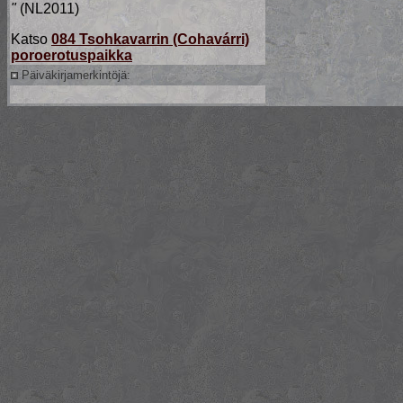
"
(NL2011)
Katso
084 Tsohkavarrin (Cohavárri)
poroerotuspaikka
Päiväkirjamerkintöjä: