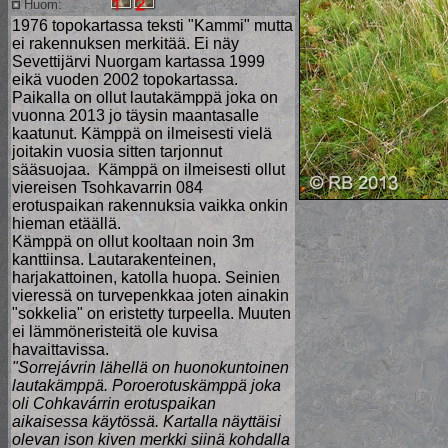
Huom:
1976 topokartassa teksti "Kammi" mutta
ei rakennuksen merkitää. Ei näy
Sevettijärvi Nuorgam kartassa 1999
eikä vuoden 2002 topokartassa.
Paikalla on ollut lautakämppä joka on
vuonna 2013 jo täysin maantasalle
kaatunut. Kämppä on ilmeisesti vielä
joitakin vuosia sitten tarjonnut
sääsuojaa. Kämppä on ilmeisesti ollut
viereisen Tsohkavarrin 084
erotuspaikan rakennuksia vaikka onkin
hieman etäällä.
Kämppä on ollut kooltaan noin 3m
kanttiinsa. Lautarakenteinen,
harjakattoinen, katolla huopa. Seinien
vieressä on turvepenkkaa joten ainakin
"sokkelia" on eristetty turpeella. Muuten
ei lämmöneristeitä ole kuvisa
havaittavissa.
"Sorrejávrin lähellä on huonokuntoinen
lautakämppä. Poroerotuskämppä joka
oli Cohkavárrin erotuspaikan
aikaisessa käytössä. Kartalla näyttäisi
olevan ison kiven merkki siinä kohdalla