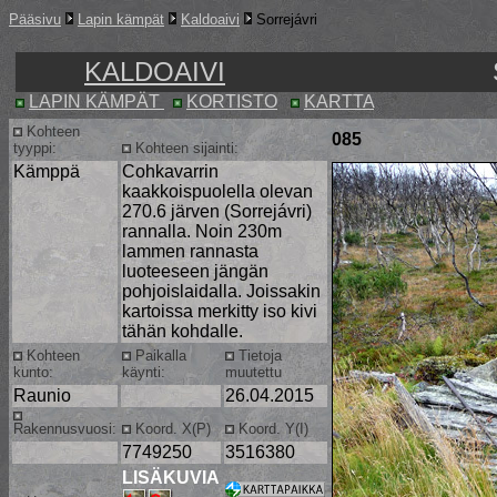
Pääsivu
Lapin kämpät
Kaldoaivi
Sorrejávri
KALDOAIVI
LAPIN KÄMPÄT
KORTISTO
KARTTA
Kohteen
085
tyyppi:
Kohteen sijainti:
Kämppä
Cohkavarrin
kaakkoispuolella olevan
270.6 järven (Sorrejávri)
rannalla. Noin 230m
lammen rannasta
luoteeseen jängän
pohjoislaidalla. Joissakin
kartoissa merkitty iso kivi
tähän kohdalle.
Kohteen
Paikalla
Tietoja
kunto:
käynti:
muutettu
Raunio
26.04.2015
Rakennusvuosi:
Koord. X(P)
Koord. Y(I)
7749250
3516380
LISÄKUVIA