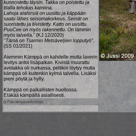
kunnostettu täysin. Takka on poistettu ja
tilalla tehokas kamiina.
Lahoja alahirsiä on uusittu ja käppään
saatu lähes seisomakorkeus. Seinät on
suoristettu ja tiivistetty. Katto on uusittu.
PuuCee on myös rakennettu. On lämmin
myös talvella."
(KJ 12/2020)
"
Tämä on Tsarmin Metsäveljien lopputyö”
.
(SS 01/2021)
Aiemmin Kämppä on kahdelle mutta laverin
levitys antoi lisäpaikan. Kivistä muurattu
avotakka oli nurkassa, peltikin löytyy mutta
kämppä oli kuitenkin kylmä talvella. Lisäksi
pieni pöytä ja hylly.
Kämppä on paikallisten huollossa.
Eläkää kämpällä asiallisesti.
Päiväkirjamerkintöjä: