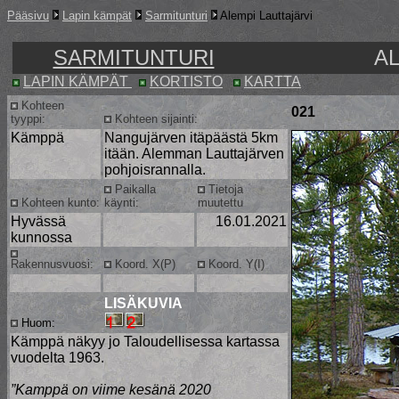
Pääsivu
Lapin kämpät
Sarmitunturi
Alempi Lauttajärvi
SARMITUNTURI
A
LAPIN KÄMPÄT
KORTISTO
KARTTA
Kohteen
021
tyyppi:
Kohteen sijainti:
Kämppä
Nangujärven itäpäästä 5km
itään. Alemman Lauttajärven
pohjoisrannalla.
Paikalla
Tietoja
Kohteen kunto:
käynti:
muutettu
Hyvässä
16.01.2021
kunnossa
Rakennusvuosi:
Koord. X(P)
Koord. Y(I)
LISÄKUVIA
Huom:
Kämppä näkyy jo Taloudellisessa kartassa
vuodelta 1963.
”Kamppä on viime kesänä 2020