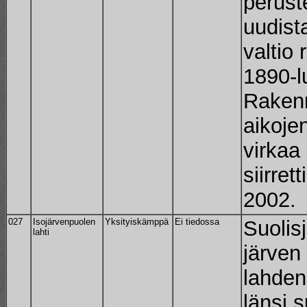
perust
uudist
valtio
1890-l
Rakenn
aikoje
virkaa 
siirret
2002.
027
Isojärvenpuolen
Yksityiskämppä
Ei tiedossa
Suolis
lahti
järven 
lahden
länsi 