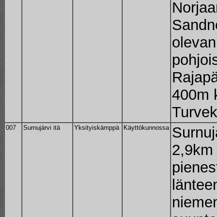
Norjaa
Sandne
oleva
pohjoi
Rajapä
400m k
Turvek
007
Surnujärvi itä
Yksityiskämppä
Käyttökunnossa
Surnuj
2,9km 
pienes
läntee
niemen