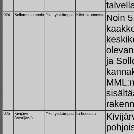
talvell
024
Sollomuslompolo
Yksityiskämppä
Käyttökunnossa
Noin 5
kaakko
keskik
olevan
ja Sol
kannak
MML:n 
sisält
rakenn
025
Kivijärvi
Yksityiskämppä
Ei tiedossa
Kivijär
(Vestijärvi)
pohjoi