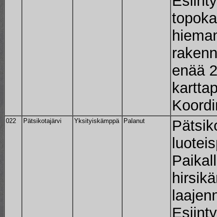
Esiint
topoka
hieman
rakenn
enää 
karttap
Koordin
022
Pätsikotajärvi
Yksityiskämppä
Palanut
Pätsik
luotei
Paikal
hirsik
laajenn
Esiint