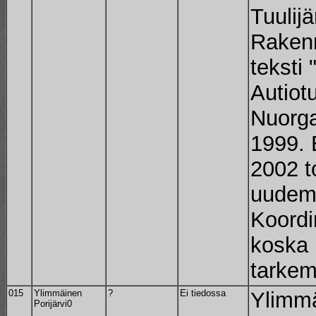
Tuulijä
Rakenn
teksti 
Autiotu
Nuorga
1999. 
2002 to
uudemm
Koordin
koska 
tarkem
015
Ylimmäinen
?
Ei tiedossa
Ylimmä
Porijärvi0