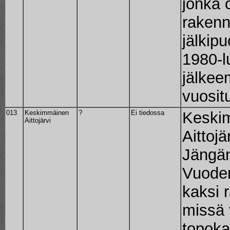
jonka 
rakenn
jälkipu
1980-l
jälkee
vuosit
013
Keskimmäinen
?
Ei tiedossa
Keski
Aittojärvi
Aittojä
Jängän
Vuoden
kaksi 
missä
topoka