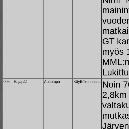
mainin
vuode
matkai
GT kar
myös 1
MML:n 
Lukittu
005
Rajapää
Autiotupa
Käyttökunnossa
Noin 7
2,8km
valtak
mutkas
Järven