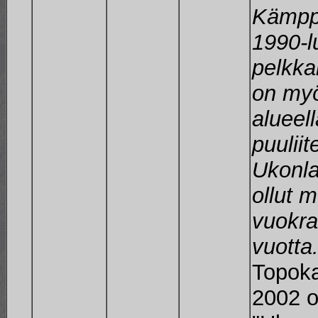
Kämpp
1990-l
pelkka
on myö
alueell
puulii
Ukonl
ollut 
vuokr
vuotta.
Topoka
2002 o