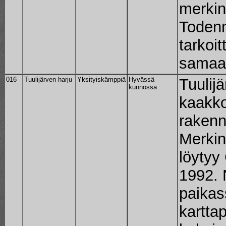
merkin
Todenn
tarkoit
samaa
016
Tuulijärven harju
Yksityiskämppiä
Hyvässä
Tuulij
kunnossa
kaakko
raken
Merkin
löytyy 
1992. 
paika
kartta