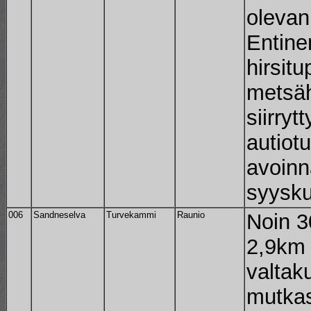
olevan
Entine
hirsit
metsäh
siirry
autiot
avoinn
syysku
006
Sandneselva
Turvekammi
Raunio
Noin 3
2,9km
valtak
mutkas