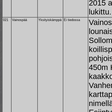
2015 a
lukittu.
021
Vainospää
Yksityiskämppä
Ei tiedossa
Vaino
lounai
Sollom
koilli
pohjoi
450m H
kaakk
Vanhe
kartta
nimell