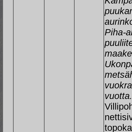
Kämpä
puukam
aurink
Piha-al
puulii
maakel
Ukonpä
metsäh
vuokr
vuotta.
Villipo
nettis
topoka