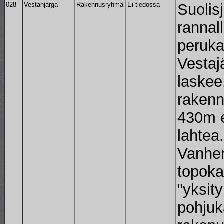
028
Vestanjarga
Rakennusryhmä
Ei tiedossa
Suolis
rannal
peruka
Vestaj
laskee
rakenn
430m e
lahtea.
Vanh
topoka
"yksit
pohjuk