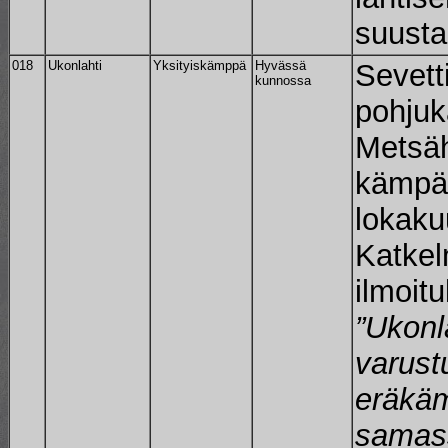
suusta
018
Ukonlahti
Yksityiskämppä
Hyvässä
Sevett
kunnossa
pohjuk
Metsäh
kämpä
lokaku
Katkel
ilmoit
”Ukonl
varust
eräkä
samas