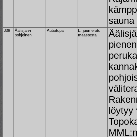
kämpp
sauna 
009
Äälisjärvi
Autiotupa
Ei juuri erotu
Äälisj
pohjoinen
maastosta
pienen
peruka
kannak
pohjoi
väliter
Raken
löytyy
Topoka
MML:n 