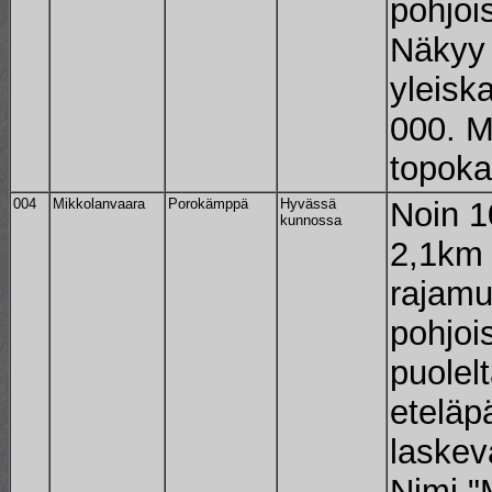
pohjoi
Näkyy 
yleisk
000. M
topoka
004
Mikkolanvaara
Porokämppä
Hyvässä
Noin 1
kunnossa
2,1km
rajamu
pohjoi
puolel
eteläpä
laskev
Nimi "