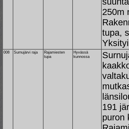
suuntai
250m n
Rakenn
tupa, s
Yksityi
008
Surnujärvi raja
Rajamiesten
Hyvässä
Surnuj
tupa
kunnossa
kaakko
valtak
mutkas
länsil
191 jä
puron 
Rajami