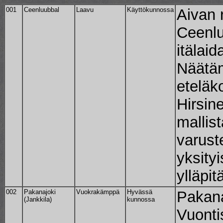
001
Ceenluubbal
Laavu
Käyttökunnossa
Aivan 
Ceenlu
itälaid
Näätä
eteläko
Hirsin
mallis
varust
yksity
ylläpi
002
Pakanajoki
Vuokrakämppä
Hyvässä
Pakana
(Jankkila)
kunnossa
Vuonti