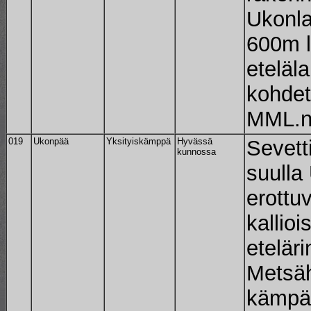
Ukonlah
600m l
eteläl
kohdet
MML.n 
019
Ukonpää
Yksityiskämppä
Hyvässä
Sevett
kunnossa
suulla
erottuv
kallio
eteläri
Metsäh
kämpä