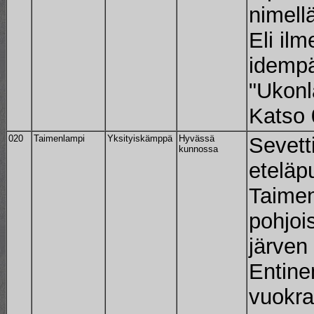
nimell
Eli il
idempä
"Ukonl
Katso 
020
Taimenlampi
Yksityiskämppä
Hyvässä
Sevett
kunnossa
eteläp
Taime
pohjoi
järven
Entine
vuokr