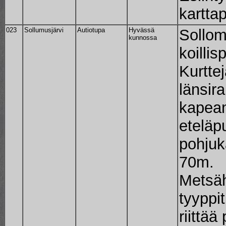
karttap
023
Sollumusjärvi
Autiotupa
Hyvässä
Sollom
kunnossa
koillis
Kurttej
länsira
kapea
eteläp
pohjuk
70m.
Metsäh
tyyppi
riittää