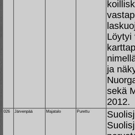
koilli
vastap
laskuo
Löyty
kartta
nimell
ja näk
Nuorga
sekä M
2012.
026
Järvenpää
Majatalo
Purettu
Suolis
Suolis