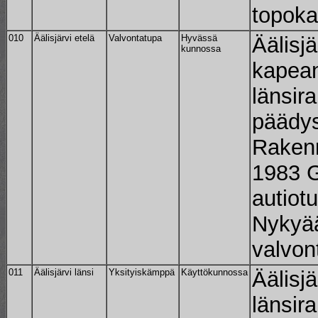
topoka
010
Äälisjärvi etelä
Valvontatupa
Hyvässä
Äälisj
kunnossa
kapea
länsir
päädy
Rakenn
1983 G
autiot
Nykyää
valvon
011
Äälisjärvi länsi
Yksityiskämppä
Käyttökunnossa
Äälisj
länsira