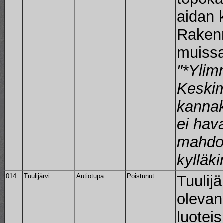
aidan 
Rakenn
muissa
"*Ylim
Keskim
kanna
ei hav
mahdol
kylläki
014
Tuulijärvi
Autiotupa
Poistunut
Tuulijä
olevan
luotei