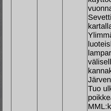
vuonna
Sevett
kartal
Ylimmä
luoteis
lampar
välisel
kannak
Järven
Tuo ul
poikke
MML:ka