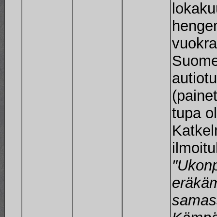
lokaku
hengen
vuokra
Suomen
autiotu
(paine
tupa o
Katkel
ilmoit
"Ukonp
eräkä
samas