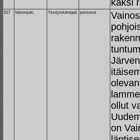
kaksi 
017
Vainosjoki
Yksityiskämppä
poistunut
Vainos
pohjoi
rakenn
tuntum
Järven
itäise
oleva
lammen
ollut 
Uudem
on Vai
läntis