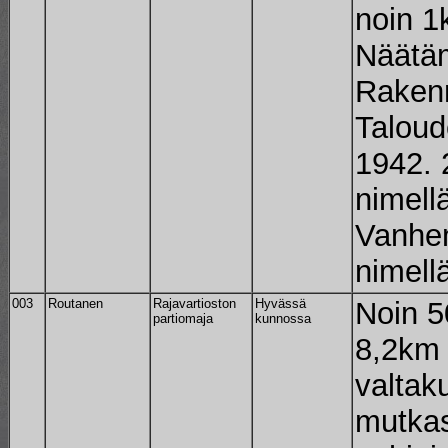
noin 1
Näätäm
Rakenn
Taloud
1942. 
nimell
Vanhe
nimell
003
Routanen
Rajavartioston
Hyvässä
Noin 5
partiomaja
kunnossa
8,2km
valtak
mutka