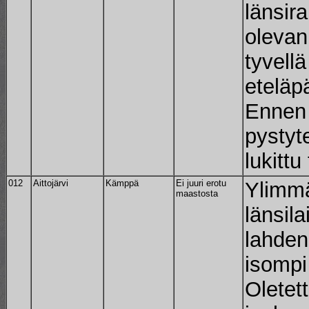
länsir
olevan
tyvell
eteläp
Ennen 
pystyte
lukittu
012
Aittojärvi
Kämppä
Ei juuri erotu
Ylimmä
maastosta
länsil
lahden
isompi 
Oletet