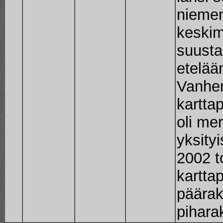
niemen
keskim
suusta
etelää
Vanhe
kartta
oli mer
yksity
2002 t
kartta
päärak
pihara