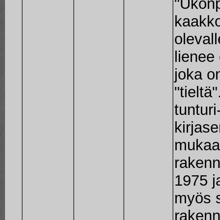
"Ukonp
kaakko
olevall
lienee
joka o
"tielt
tunturi
kirjas
mukaan
rakenn
1975 j
myös s
rakenn