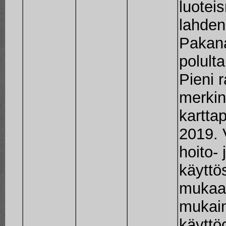
luoteis
lahden
Pakana
polult
Pieni 
merki
karttap
2019. 
hoito- 
käyttö
mukaan
mukain
käyttö