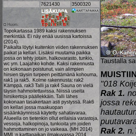
7621430
3500320
Huom:
Topokartassa 1989 kaksi rakennuksen
merkintää. Ei näy enää uusissa kartoissa
(2014).
Paikalta löytyi kuitenkin viiden rakennuksen
paikat ja kellari. Lisäksi muutama paikka
jossa on tehty jotain, halkovarasto, tunkio,
Taustalla s
wc ym. Laajahko kohde. Kaksi rakennusta
on kokonaan poistunut, vain alimpien
MUISTII
hirsien täysin turpeen peittämänä kohouma,
rak1 ja rak5. Kolme rakennusta: rak2
"018 Koije
Kämppä. rak3 Talli ja rak4 Sauna on vielä
täysin hahmoitettavissa. Niissä useita
Rak 1.
no
hirsikertoja päällekkäin. Talli lähes
jossa rek
kokonaan tasakertaan asti pystyssä. Rak6
on kellari jossa maakuopan
hautautun
sisäänkäynnissä käytetty sahatavaraa.
Alueella on tietenkin ollut erilaisia varastoja,
puutavara
vessoja, halkopinoja, tunkioita ym joiden
Rak 2.
n.
hahmottaminen on jo vaikeaa. (MH 2014)
MML:n karttapaikan ilmakuvassa 2014