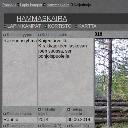
Pääsivu
Lapin kämpät
Hammaskaira
Koijerinoja
HAMMASKAIRA
LAPIN KÄMPÄT
KORTISTO
KARTTA
018
Kohteen tyyppi:
Kohteen sijainti:
Rakennusryhmä
Koijerijärveltä
Kirakkajokeen laskevan
joen suussa, sen
pohjoispuolella.
Paikalla
Tietoja
Kohteen kunto:
käynti:
muutettu
Raunio
2014
30.06.2014
Rakennusvuosi:
Koord. X(P)
Koord. Y(I)