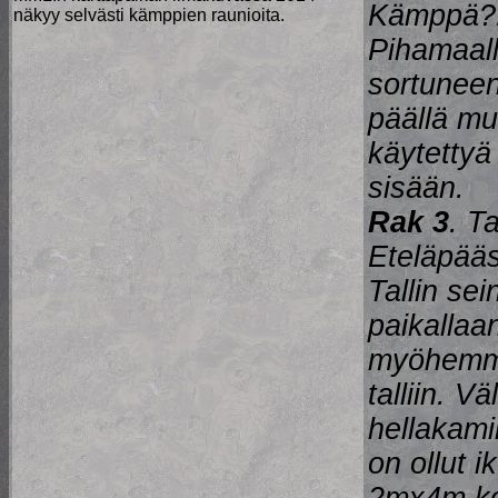
Kämppä?. 
näkyy selvästi kämppien raunioita.
Pihamaall
sortuneen 
päällä mu
käytetty
sisään.
Rak 3
. T
Eteläpääs
Tallin sei
paikallaan
myöhemmin
talliin. V
hellakami
on ollut 