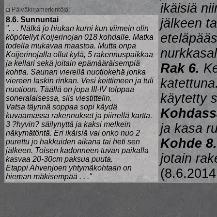
ikäisiä n
Päiväkirjamerkintöjä:
8.6. Sunnuntai
jälkeen t
". . . Nälkä jo hiukan kurni kun viimein olin
eteläpääs
köpötellyt Koijerinojan 018 kohdalle. Matka
todella mukavaa maastoa. Mutta onpa
nurkkasal
Koijerinojalla ollut kylä, 5 rakennuspaikkaa
ja kellari sekä joitain epämääräisempiä
Rak 6.
Kel
kohtia. Saunan vierellä nuotiokehä jonka
katettuna.
viereen laskin rinkan. Vesi keittimeen ja tuli
nuotioon. Täällä on jopa III-IV tolppaa
käytetty 
soneralaisessa, siis viestittelin.
Vatsa täynnä soppaa sopi käydä
Kohdass
kuvaamassa rakennukset ja piirrellä kartta.
3 ?hyvin? säilynyttä ja kaksi melkein
ja kasa r
näkymätöntä. Eri ikäisiä vai onko nuo 2
Kohde 8.
purettu jo hakkuiden aikana tai heti sen
jälkeen. Toisen kadonneen tuvan paikalla
jotain ra
kasvaa 20-30cm paksua puuta.
Etappi Ahvenjoen yhtymäkohtaan on
(8.6.201
hieman mäkisempää . . ."