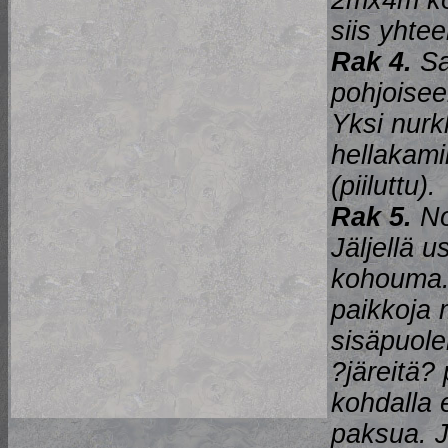
2mx4m ko
siis yhte
Rak 4.
Sa
pohjoiseen
Yksi nurk
hellakami
(piiluttu).
Rak 5.
No
Jäljellä 
kohouma. 
paikkoja 
sisäpuole
?järeitä?
kohdalla 
paksua. J