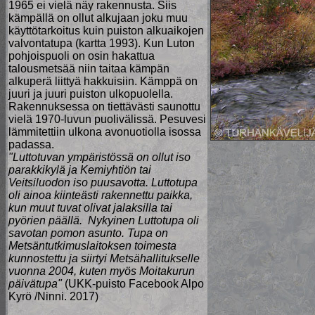
1965 ei vielä näy rakennusta. Siis
kämpällä on ollut alkujaan joku muu
käyttötarkoitus kuin puiston alkuaikojen
valvontatupa (kartta 1993). Kun Luton
pohjoispuoli on osin hakattua
talousmetsää niin taitaa kämpän
alkuperä liittyä hakkuisiin. Kämppä on
juuri ja juuri puiston ulkopuolella.
Rakennuksessa on tiettävästi saunottu
vielä 1970-luvun puolivälissä. Pesuvesi
lämmitettiin ulkona avonuotiolla isossa
padassa.
"Luttotuvan ympäristössä on ollut iso
parakkikylä ja Kemiyhtiön tai
Veitsiluodon iso puusavotta. ‬Luttotupa
oli ainoa kiinteästi rakennettu paikka,
kun muut tuvat olivat jalaksilla tai
pyörien päällä. ‬ Nykyinen Luttotupa oli
savotan pomon asunto. Tupa on
Metsäntutkimuslaitoksen toimesta
kunnostettu ja siirtyi Metsähallitukselle
vuonna 2004, kuten myös Moitakurun
päivätupa"
(UKK-puisto Facebook Alpo
Kyrö /Ninni. 2017)