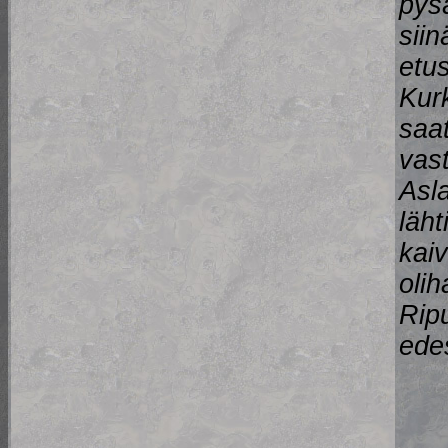
pysä
siin
etu
Kurk
saat
vast
Asla
läht
kaiv
olih
Ripu
edes