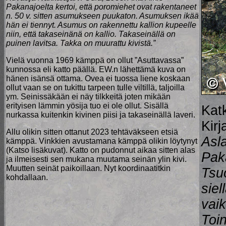
Pakanajoelta kertoi, että poromiehet ovat rakentaneet
n. 50 v. sitten asumukseen puukaton. Asumuksen ikää
hän ei tiennyt. Asumus on rakennettu kallion kupeelle
niin, että takaseinänä on kallio. Takaseinällä on
puinen lavitsa. Takka on muurattu kivistä.”
Vielä vuonna 1969 kämppä on ollut ”Asuttavassa”
kunnossa eli katto päällä. EW.n lähettämä kuva on
hänen isänsä ottama. Ovea ei tuossa liene koskaan
ollut vaan se on tukittu tarpeen tulle viltillä, taljoilla
ym. Seinissäkään ei näy tilkkeitä joten mikään
erityisen lämmin yösija tuo ei ole ollut. Sisällä
Kat
nurkassa kuitenkin kivinen piisi ja takaseinällä laveri.
Kir
Allu olikin sitten ottanut 2023 tehtäväkseen etsiä
Asl
kämppä. Vinkkien avustamana kämppä olikin löytynyt
(Katso lisäkuvat). Katto on pudonnut aikaa sitten alas
Paka
ja ilmeisesti sen mukana muutama seinän ylin kivi.
Muutten seinät paikoillaan. Nyt koordinaatitkin
Tsuo
kohdallaan.
siel
vai
Toin