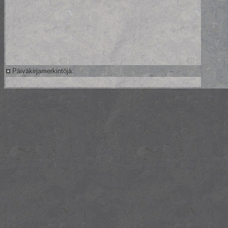
Päiväkirjamerkintöjä: