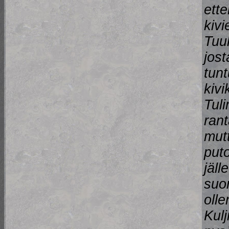
ett
kivi
Tuul
jos
tunt
kivi
Tuli
ran
mutt
puto
jäll
suor
oll
Kulj