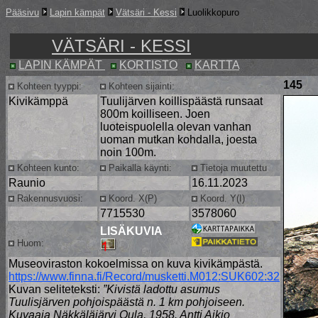
Pääsivu
Lapin kämpät
Vätsäri - Kessi
Luolikkopuro
VÄTSÄRI - KESSI
LAPIN KÄMPÄT
KORTISTO
KARTTA
145
Kohteen tyyppi:
Kohteen sijainti:
Kivikämppä
Tuulijärven koillispäästä runsaat
800m koilliseen. Joen
luoteispuolella olevan vanhan
uoman mutkan kohdalla, joesta
noin 100m.
Kohteen kunto:
Paikalla käynti:
Tietoja muutettu
Raunio
16.11.2023
Rakennusvuosi:
Koord. X(P)
Koord. Y(I)
7715530
3578060
LISÄKUVIA
Huom:
Museoviraston kokoelmissa on kuva kivikämpästä.
https://www.finna.fi/Record/musketti.M012:SUK602:32
Kuvan seliteteksti:
”Kivistä ladottu asumus
Tuulisjärven pohjoispäästä n. 1 km pohjoiseen.
Kuvaaja Näkkäläjärvi Oula, 1958. Antti Aikio