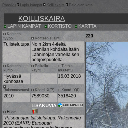
Pääsivu
Lapin kämpät
Koilliskaira
Palo-ojan kota
KOILLISKAIRA
LAPIN KÄMPÄT
KORTISTO
KARTTA
Kohteen
220
tyyppi:
Kohteen sijainti:
Tulistelutupa
Noin 2km 4-tieltä
Laanilan kohdalta itään
Laaninojan varrella sen
pohjoispuolella.
Kohteen
Paikalla
Tietoja
kunto:
käynti:
muutettu
Hyvässä
16.03.2018
kunnossa
Rakennusvuosi:
Koord. X(P)
Koord. Y(I)
2010
7589030
3518420
LISÄKUVIA
Huom:
"Piispanojan tulistelutupa. Rakennettu
2010 (EAKR) Euroopan