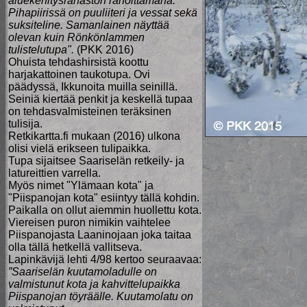
aluekehitysrahaston rahoittamana.
Pihapiirissä on puuliiteri ja vessat sekä
suksiteline. Samanlainen näyttää
olevan kuin Rönkönlammen
tulistelutupa".
(PKK 2016)
Ohuista tehdashirsistä koottu
harjakattoinen taukotupa. Ovi
päädyssä, Ikkunoita muilla seinillä.
Seiniä kiertää penkit ja keskellä tupaa
on tehdasvalmisteinen teräksinen
tulisija.
Retkikartta.fi mukaan (2016) ulkona
olisi vielä erikseen tulipaikka.
Tupa sijaitsee Saariselän retkeily- ja
latureittien varrella.
Myös nimet "Ylämaan kota" ja
"Piispanojan kota" esiintyy tällä kohdin.
Paikalla on ollut aiemmin huollettu kota.
Viereisen puron nimikin vaihtelee
Piispanojasta Laaninojaan joka taitaa
olla tällä hetkellä vallitseva.
Lapinkävijä lehti 4/98 kertoo seuraavaa:
”Saariselän kuutamoladulle on
valmistunut kota ja kahvittelupaikka
Piispanojan töyräälle. Kuutamolatu on