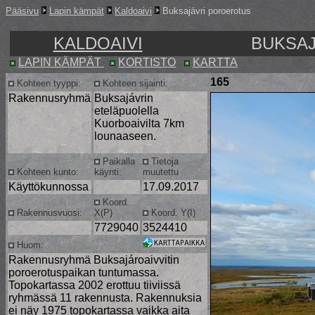
Pääsivu
Lapin kämpät
Kaldoaivi
Buksajávri poroerotus
KALDOAIVI
BUKSA
LAPIN KÄMPÄT
KORTISTO
KARTTA
165
Kohteen tyyppi:
Kohteen sijainti:
Rakennusryhmä
Buksajávrin
eteläpuolella
Kuorboaivilta 7km
lounaaseen.
Paikalla
Tietoja
Kohteen kunto:
käynti:
muutettu
Käyttökunnossa
17.09.2017
Koord.
Rakennusvuosi:
X(P)
Koord. Y(I)
7729040
3524410
Huom:
Rakennusryhmä Buksajároaivvitin
poroerotuspaikan tuntumassa.
Topokartassa 2002 erottuu tiiviissä
ryhmässä 11 rakennusta. Rakennuksia
ei näy 1975 topokartassa vaikka aita