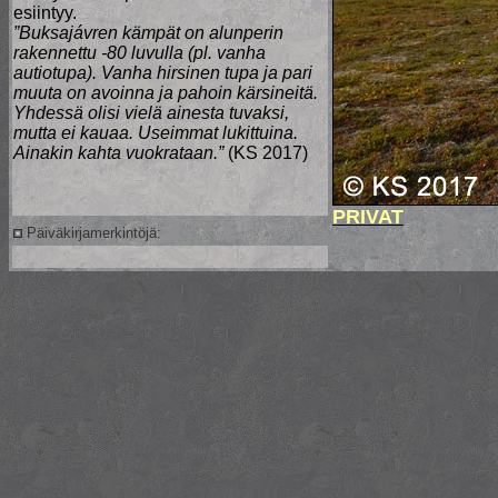
esiintyy.
”Buksajávren kämpät on alunperin
rakennettu -80 luvulla (pl. vanha
autiotupa). Vanha hirsinen tupa ja pari
muuta on avoinna ja pahoin kärsineitä.
Yhdessä olisi vielä ainesta tuvaksi,
mutta ei kauaa. Useimmat lukittuina.
Ainakin kahta vuokrataan.”
(KS 2017)
PRIVAT
Päiväkirjamerkintöjä: