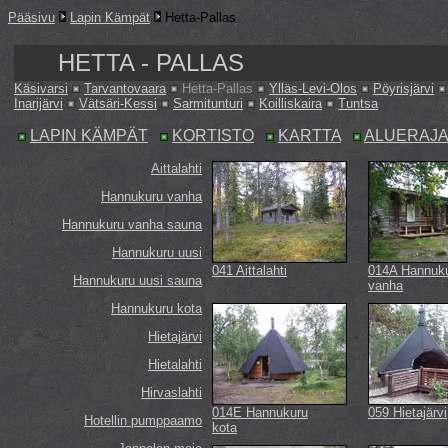
Pääsivu
Lapin Kämpät
Hetta-Pallas
HETTA - PALLAS
Käsivarsi
Tarvantovaara
Hetta-Pallas
Ylläs-Levi-Olos
Pöyrisjärvi
Inarijärvi
Vätsäri-Kessi
Sarmitunturi
Koilliskaira
Tuntsa
LAPIN KÄMPÄT
KORTISTO
KARTTA
ALUERAJ
Aittalahti
Hannukuru vanha
Hannukuru vanha sauna
Hannukuru uusi
041 Aittalahti
014A Hannuk
Hannukuru uusi sauna
vanha
Hannukuru kota
Hietajärvi
Hietalahti
Hirvaslahti
014E Hannukuru
059 Hietajärvi
Hotellin pumppaamo
kota