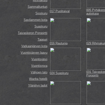
Rihmakuru
Sammaltunturi
005 Pyhäker
017 Puolitaival
Sioskuru
autiotupa
Savilammen kota
Suaskuru
Taivaskeron Poropirtti
Tappuri
016 Rautuoja
029 Rihmaku
Varkaanjärven kota
Vuontisjärven laavu
Vuontisjärvi
Vuontisrova
031 Taivaske
Välijoen lato
024 Suaskuru
Poropirtti
Wanha hotelli
Yläniityn ladot