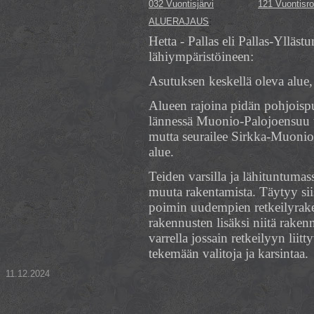
032 Vuontisjärvi
121 Vuontisr
ALUERAJAUS
:
Hetta - Pallas eli Pallas-Ylläst
lähiympäristöineen:
Asutuksen keskellä oleva alue,
Alueen rajoina pidän pohjoispu
lännessä Muonio-Palojoensuu t
mutta seurailee Sirkka-Muonio t
alue.
Teiden varsilla ja lähituntumas
muuta rakentamista. Täytyy si
poimin uudempien retkeilyraken
rakennusten lisäksi niitä rake
varrella jossain retkeilyyn liit
tekemään valitoja ja karsintaa.
11.12.2024