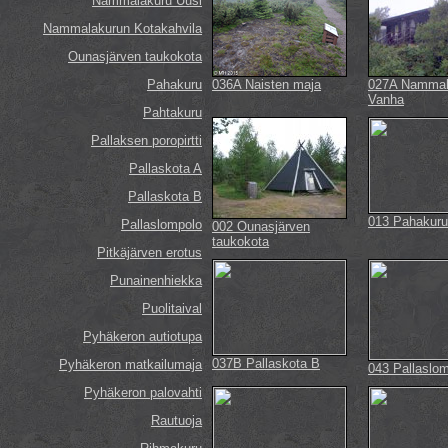
Nammalakuru Uusi
Nammalakurun Kotakahvila
Ounasjärven taukokota
Pahakuru
036A Naisten maja
027A Nammal
Vanha
Pahtakuru
Pallaksen poropirtti
Pallaskota A
Pallaskota B
013 Pahakuru
Pallaslompolo
002 Ounasjärven
taukokota
Pitkäjärven erotus
Punainenhiekka
Puolitaival
Pyhäkeron autiotupa
037B Pallaskota B
Pyhäkeron matkailumaja
043 Pallaslo
Pyhäkeron palovahti
Rautuoja