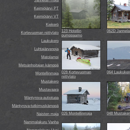
Jannelan maja
Keimiöjärvi PT
Keimiöjärvi VT
Kiekerö
123 Hotellin
062D Jannela
Kortevuoman niittylato
pumppaamo
Laukukero
Luhtajärvenoja
Matolampi
Metsänhoitajan kämppä
028 Kortevuoman
064 Laukuker
Montellinmaja
niittylato
Mustakero
Mustavaara
Mäntyrova-autiotupa
Mäntyrova-tutkimuskämppä
026 Montellinmaja
048 Mustaker
Naisten maja
Nammalakuru Vanha