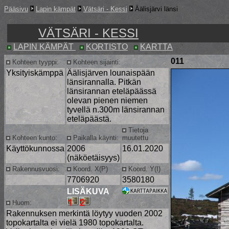
Pääsivu
Lapin kämpät
Vätsäri - Kessi
Äälisjärvi länsi
VÄTSÄRI - KESSI
LAPIN KÄMPÄT
KORTISTO
KARTTA
011
Kohteen tyyppi:
Kohteen sijainti:
Yksityiskämppä
Äälisjärven lounaispään
länsirannalla. Pitkän
länsirannan eteläpäässä
olevan pienen niemen
tyvellä n.300m länsirannan
eteläpäästä.
Tietoja
Kohteen kunto:
Paikalla käynti:
muutettu
Käyttökunnossa
2006
16.01.2020
(näköetäisyys)
Rakennusvuosi:
Koord. X(P)
Koord. Y(I)
7706920
3580180
LISÄKUVA
Huom:
Rakennuksen merkintä löytyy vuoden 2002
topokartalta ei vielä 1980 topokartalta.