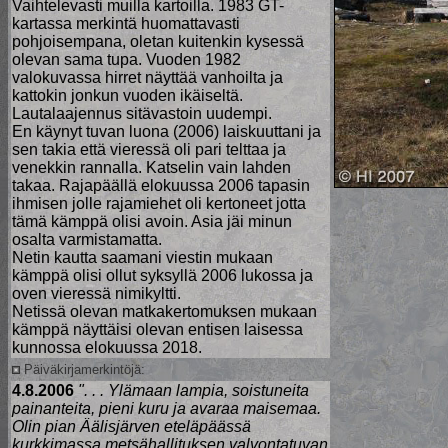
Vaihtelevasti muilla kartoilla. 1983 GT-
kartassa merkintä huomattavasti
pohjoisempana, oletan kuitenkin kysessä
olevan sama tupa. Vuoden 1982
valokuvassa hirret näyttää vanhoilta ja
kattokin jonkun vuoden ikäiseltä.
Lautalaajennus sitävastoin uudempi.
En käynyt tuvan luona (2006) laiskuuttani ja
sen takia että vieressä oli pari telttaa ja
venekkin rannalla. Katselin vain lahden
takaa. Rajapäällä elokuussa 2006 tapasin
ihmisen jolle rajamiehet oli kertoneet jotta
tämä kämppä olisi avoin. Asia jäi minun
osalta varmistamatta.
Netin kautta saamani viestin mukaan
kämppä olisi ollut syksyllä 2006 lukossa ja
oven vieressä nimikyltti.
Netissä olevan matkakertomuksen mukaan
kämppä näyttäisi olevan entisen laisessa
kunnossa elokuussa 2018.
Päiväkirjamerkintöjä:
4.8.2006
". . . Ylämaan lampia, soistuneita
painanteita, pieni kuru ja avaraa maisemaa.
Olin pian Äälisjärven eteläpäässä
kurkkimassa metsähallituksen valvontatuvan