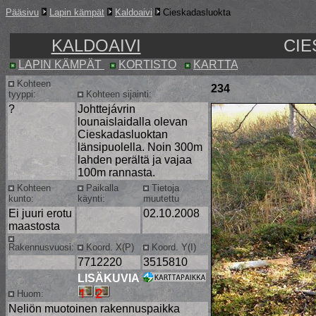
Pääsivu
Lapin kämpät
Kaldoaivi
Cieskadasluokta
KALDOAIVI
CIE
LAPIN KÄMPÄT
KORTISTO
KARTTA
Kohteen
234
tyyppi:
Kohteen sijainti:
?
Johttejávrin
lounaislaidalla olevan
Cieskadasluoktan
länsipuolella. Noin 300m
lahden perältä ja vajaa
100m rannasta.
Kohteen
Paikalla
Tietoja
kunto:
käynti:
muutettu
Ei juuri erotu
02.10.2008
maastosta
Rakennusvuosi:
Koord. X(P)
Koord. Y(I)
7712220
3515810
LISÄKUVIA
Huom:
Neliön muotoinen rakennuspaikka