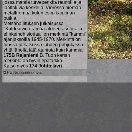
jossa matala turvepenkka reunoilla ja
laattakiviä keskellä. Vieressä hieman
metalliromua kuten esim kamiinan
putkia.
Metsähallituksen julkaisussa
"Kaldoaivin erämaa-alueen asutus- ja
elinkeinohistoriaa" on merkintä "kammi"
ajanjaksoilla 1945-1970. Merkintä on
tuossa julkaisussa lahden pohjukassa
yhtä lähellä tätä rauniota kuin kammia
175B Rajaniemi B
. Tuon kartan
merkintä on hyvin epätarkka.
Katso myös
174 Johttejávri
Päiväkirjamerkintöjä: