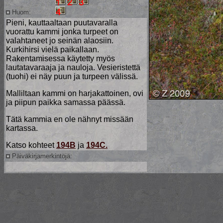
Huom:
Pieni, kauttaaltaan puutavaralla
vuorattu kammi jonka turpeet on
valahtaneet jo seinän alaosiin.
Kurkihirsi vielä paikallaan.
Rakentamisessa käytetty myös
lautatavaraaja ja nauloja. Vesieristettä
(tuohi) ei näy puun ja turpeen välissä.
Malliltaan kammi on harjakattoinen, ovi
ja piipun paikka samassa päässä.
Tätä kammia en ole nähnyt missään
kartassa.
Katso kohteet
194B
ja
194C.
Päiväkirjamerkintöjä: