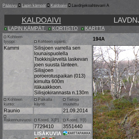
Pääsivu
Lapin kämpät
Kaldoaivi
Lavdnjekoahtevarri A
KALDOAIVI
LAVDN
LAPIN KÄMPÄT
KORTISTO
KARTTA
Kohteen
194A
tyyppi:
Kohteen sijainti:
Kammi
Silisjoen varrella sen
lounaispuolella
Tsokkisjärveltä laskevan
joen suusta länteen.
Silisjoen
poroerotuspaikan (013)
kirnulta 600m
itäkaakkoon.
Silisjokirannasta n.130m
Kohteen
Paikalla
Tietoja
kunto:
käynti:
muutettu
Raunio
21.09.2014
Rakennusvuosi:
Koord. X(P)
Koord. Y(I)
7729410
3551440
LISÄKUVIA