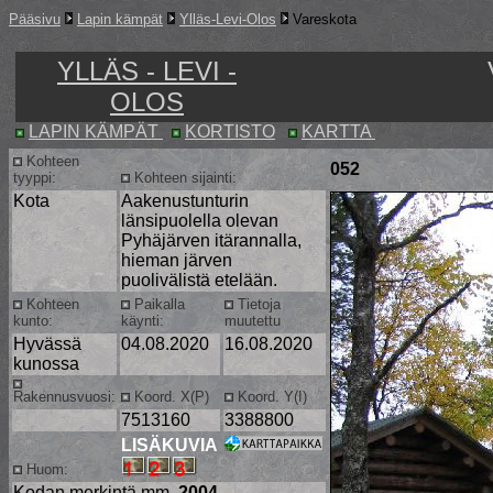
Pääsivu
Lapin kämpät
Ylläs-Levi-Olos
Vareskota
YLLÄS - LEVI -
OLOS
LAPIN KÄMPÄT
KORTISTO
KARTTA
Kohteen
052
tyyppi:
Kohteen sijainti:
Kota
Aakenustunturin
länsipuolella olevan
Pyhäjärven itärannalla,
hieman järven
puolivälistä etelään.
Kohteen
Paikalla
Tietoja
kunto:
käynti:
muutettu
Hyvässä
04.08.2020
16.08.2020
kunossa
Rakennusvuosi:
Koord. X(P)
Koord. Y(I)
7513160
3388800
LISÄKUVIA
Huom:
Kodan merkintä mm.
2004