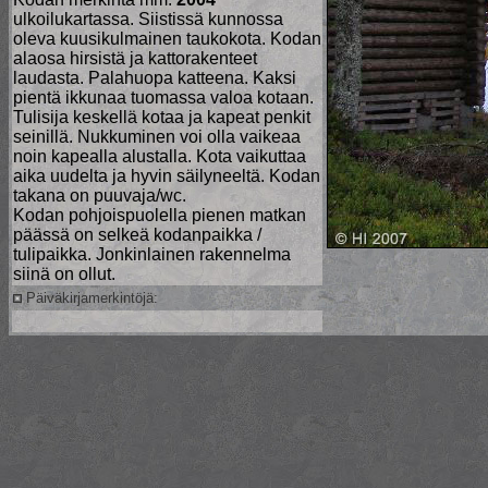
ulkoilukartassa. Siistissä kunnossa
oleva kuusikulmainen taukokota. Kodan
alaosa hirsistä ja kattorakenteet
laudasta. Palahuopa katteena. Kaksi
pientä ikkunaa tuomassa valoa kotaan.
Tulisija keskellä kotaa ja kapeat penkit
seinillä. Nukkuminen voi olla vaikeaa
noin kapealla alustalla. Kota vaikuttaa
aika uudelta ja hyvin säilyneeltä. Kodan
takana on puuvaja/wc.
Kodan pohjoispuolella pienen matkan
päässä on selkeä kodanpaikka /
tulipaikka. Jonkinlainen rakennelma
siinä on ollut.
Päiväkirjamerkintöjä: