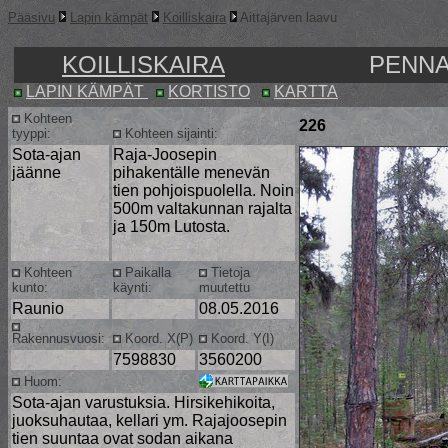
Pääsivu
Lapin kämpät
Koilliskaira
Aittajärven laavu
KOILLISKAIRA
PENNA
LAPIN KÄMPÄT
KORTISTO
KARTTA
Kohteen
226
tyyppi:
Kohteen sijainti:
Sota-ajan
Raja-Joosepin
jäänne
pihakentälle menevän
tien pohjoispuolella. Noin
500m valtakunnan rajalta
ja 150m Lutosta.
Kohteen
Paikalla
Tietoja
kunto:
käynti:
muutettu
Raunio
08.05.2016
Rakennusvuosi:
Koord. X(P)
Koord. Y(I)
7598830
3560200
Huom:
Sota-ajan varustuksia. Hirsikehikoita,
juoksuhautaa, kellari ym. Rajajoosepin
tien suuntaa ovat sodan aikana