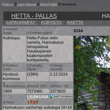
Pääsivu
Lapin kämpät
Hetta-Pallas
Hannukuru
HETTA - PALLAS
HA
LAPIN KÄMPÄT
KORTISTO
KARTTA
Kohteen
014A
tyyppi:
Kohteen sijainti:
Autiotupa
Hetta-Pallas reitin
varrella. Hannukurun
länsipäässä
Haukkajärven
kaakoispuolen
kumpareella.
Kohteen
Paikalla
Tietoja
kunto:
käynti:
muutettu
Hyvässä
(1984)
1.12.2024
kunnossa
Rakennusvuosi:
Koord. X(P)
Koord. Y(I)
1969
7573460
3373820
LISÄKUVIA
Huom:
Hannukurun vanhempi autiotupa 16+16