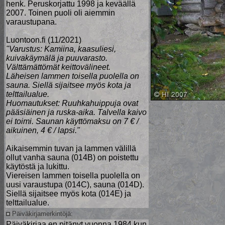
henk. Peruskorjattu 1998 ja keväällä
2007. Toinen puoli oli aiemmin
varaustupana.
Luontoon.fi (11/2021)
"Varustus: Kamiina, kaasuliesi,
kuivakäymälä ja puuvarasto.
Välttämättömät keittovälineet.
Läheisen lammen toisella puolella on
sauna. Siellä sijaitsee myös kota ja
telttailualue.
Huomautukset: Ruuhkahuippuja ovat
pääsiäinen ja ruska-aika. Talvella kaivo
ei toimi. Saunan käyttömaksu on 7 € /
aikuinen, 4 € / lapsi."
Aikaisemmin tuvan ja lammen välillä
ollut vanha sauna (014B) on poistettu
käytöstä ja lukittu.
Viereisen lammen toisella puolella on
uusi varaustupa (014C), sauna (014D).
Siellä sijaitsee myös kota (014E) ja
telttailualue.
Päiväkirjamerkintöjä:
Päiväkirjaa en pitänyt vuonna 1984 kun