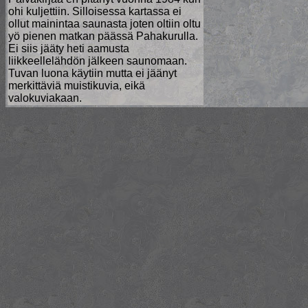
ohi kuljettiin. Silloisessa kartassa ei
ollut mainintaa saunasta joten oltiin oltu
yö pienen matkan päässä Pahakurulla.
Ei siis jääty heti aamusta
liikkeellelähdön jälkeen saunomaan.
Tuvan luona käytiin mutta ei jäänyt
merkittäviä muistikuvia, eikä
valokuviakaan.