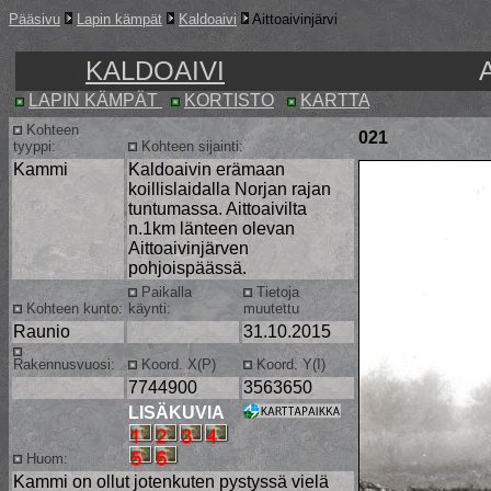
Pääsivu
Lapin kämpät
Kaldoaivi
Aittoaivinjärvi
KALDOAIVI
LAPIN KÄMPÄT
KORTISTO
KARTTA
Kohteen
021
tyyppi:
Kohteen sijainti:
Kammi
Kaldoaivin erämaan
koillislaidalla Norjan rajan
tuntumassa. Aittoaivilta
n.1km länteen olevan
Aittoaivinjärven
pohjoispäässä.
Paikalla
Tietoja
Kohteen kunto:
käynti:
muutettu
Raunio
31.10.2015
Rakennusvuosi:
Koord. X(P)
Koord. Y(I)
7744900
3563650
LISÄKUVIA
Huom:
Kammi on ollut jotenkuten pystyssä vielä