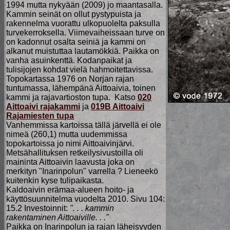
1994 mutta nykyään (2009) jo maantasalla.
Kammin seinät on ollut pystypuista ja
rakennelma vuorattu ulkopuolelta paksulla
turvekerroksella. Viimevaiheissaan turve on
on kadonnut osalta seiniä ja kammi on
alkanut muistuttaa lautamökkiä. Paikka on
vanha asuinkenttä. Kodanpaikat ja
tulisijojen kohdat vielä hahmoitettavissa.
Topokartassa 1976 on Norjan rajan
tuntumassa, lähempänä Aittoaivia, toinen
kammi ja rajavartioston tupa. Katso
020
Aittoaivi rajakammi
ja
019B Aittoaivi
Rajamiesten tupa
Vanhemmissa kartoissa tällä järvellä ei ole
nimeä (260,1) mutta uudemmissa
topokartoissa jo nimi Aittoaivinjärvi.
Metsähallituksen retkeilysivustoilla oli
maininta Aittoaivin laavusta joka on
merkityn "Inarinpolun" varrella ? Lieneekö
kuitenkin kyse tulipaikasta.
Kaldoaivin erämaa-alueen hoito- ja
käyttösuunnitelma vuodelta 2010. Sivu 104:
15.2 Investoinnit:
". . . kammin
rakentaminen Aittoaiville. . ."
Paikka on Inarinpolun ja rajan läheisyyden