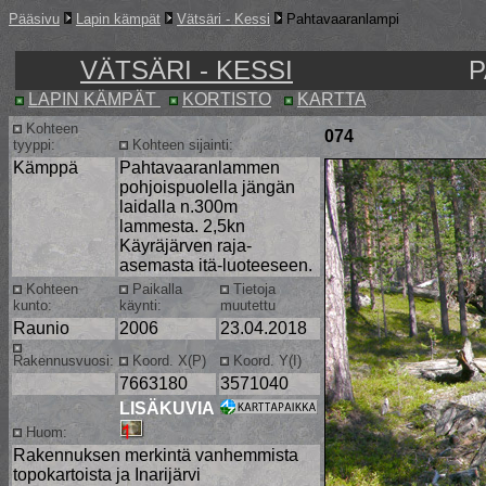
Pääsivu
Lapin kämpät
Vätsäri - Kessi
Pahtavaaranlampi
VÄTSÄRI - KESSI
P
LAPIN KÄMPÄT
KORTISTO
KARTTA
Kohteen
074
tyyppi:
Kohteen sijainti:
Kämppä
Pahtavaaranlammen
pohjoispuolella jängän
laidalla n.300m
lammesta. 2,5kn
Käyräjärven raja-
asemasta itä-luoteeseen.
Kohteen
Paikalla
Tietoja
kunto:
käynti:
muutettu
Raunio
2006
23.04.2018
Rakennusvuosi:
Koord. X(P)
Koord. Y(I)
7663180
3571040
LISÄKUVIA
Huom:
Rakennuksen merkintä vanhemmista
topokartoista ja Inarijärvi