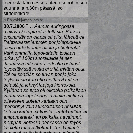
pienestä lammesta länteen ja pohjoisen
suunnalla n.30m päässä iso
siirtolohkare.
Päiväkirjamerkintöjä:
30.7.2006
". . . Aamun auringossa
mukava kömpiä ylös teltasta. Päivän
ensimmäinen etappi oli aika lähellä eli
Pahtavaaranlammen pohjoispuolella
oleva outo tupamerkintä ja "kiitorata".
Vanhemmalla topokartalla tosiaan
pitkä, yli 100m suorakaide ja sen
itäpäässä rakennus. Piti olla helposti
löydettävissä mutta ei sillä mitään ollut.
Tai oli sentään se tuvan pohja joka
löytyi vasta kun olin heittänyt rinkan
selästä ja tehnyt laajoja kierroksia.
Kyllähän se tupa oli oikealla paikallaan
vanhassa topokartassa mutta mukana
olleeseen uuteen karttaan olin
merkinnyt vain summittaisen rinkulan.
Mitään kartan mukaista "lentokenttää tai
ampumarataa" en paikalla havainnut.
Kämpän vieressä penkassa on myös
kaivettu maata (kellari). Tuo kaivanto