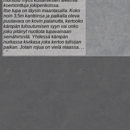
muistutti myös kultamiesten tekemiä
koemonttuja jokipenkoissa.
Itse tupa on täysin maantasalla. Koko
noin 3,5m kanttiinsa ja paikalla oleva
puutavara on kovin palanutta, kertooko
kämpän tuhoutumisen syyn vai onko
joku pitänyt nuotiota tupavainaan
seinähirsistä. Yhdessä kämpän
nurkassa kivikasa joka kertoo tulisijan
paikan. Jotain rojua on vielä maassa. . .
. "