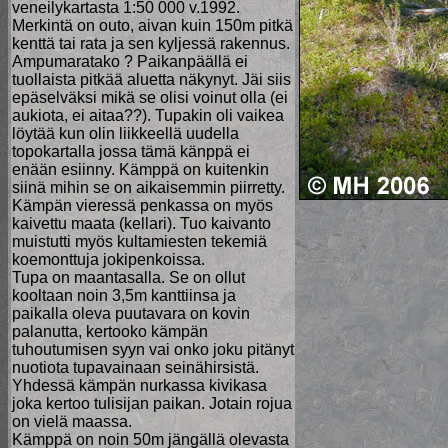
veneilykartasta 1:50 000 v.1992.
Merkintä on outo, aivan kuin 150m pitkä
kenttä tai rata ja sen kyljessä rakennus.
Ampumaratako ? Paikanpäällä ei
tuollaista pitkää aluetta näkynyt. Jäi siis
epäselväksi mikä se olisi voinut olla (ei
aukiota, ei aitaa??). Tupakin oli vaikea
löytää kun olin liikkeellä uudella
topokartalla jossa tämä känppä ei
enään esiinny. Kämppä on kuitenkin
siinä mihin se on aikaisemmin piirretty.
Kämpän vieressä penkassa on myös
kaivettu maata (kellari). Tuo kaivanto
muistutti myös kultamiesten tekemiä
koemonttuja jokipenkoissa.
Tupa on maantasalla. Se on ollut
kooltaan noin 3,5m kanttiinsa ja
paikalla oleva puutavara on kovin
palanutta, kertooko kämpän
tuhoutumisen syyn vai onko joku pitänyt
nuotiota tupavainaan seinähirsistä.
Yhdessä kämpän nurkassa kivikasa
joka kertoo tulisijan paikan. Jotain rojua
on vielä maassa.
Kämppä on noin 50m jängällä olevasta