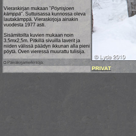
Vieraskirjan mukaan "
Pöyrisjoen
kämppä
". Suttuisassa kunnossa oleva
lautakämppä. Vieraskirjoja ainakin
vuodesta 1977 asti.
Sisämitoilta kuvien mukaan noin
3,5mx2,5m. Pitkillä sivuilla laverit ja
niiden välissä päädyn ikkunan alla pieni
pöytä. Oven vieressä muurattu tulisija.
Päiväkirjamerkintöjä:
PRIVAT