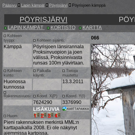
Pääsivu
Lapin kämpät
Pöyrisjärvi
Pöyrisjoen kämppä
PÖYRISJÄRVI
PÖY
LAPIN KÄMPÄT
KORTISTO
KARTTA
Kohteen
066
tyyppi:
Kohteen sijainti:
Kämppä
Pöyrisjoen länsirannala
Proksinvuopion ja joen
välissä, Proksinnivasta
runsas 100m ylävirtaan.
Kohteen
Paikalla
Tietoja
kunto:
käynti:
muutettu
Huonossa
13.3.2011
kunnossa
Rakennusvuosi:
Koord. X(P)
Koord. Y(I)
7624290
3376990
LISÄKUVIA
Huom:
Pieni rakennuksen merkintä MML:n
karttapaikalla 2008. Ei ole näkynyt
aiemmissa kartoissa.