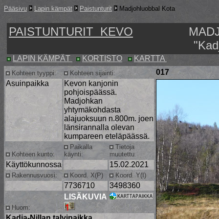
Pääsivu
Lapin kämpät
Paistunturit
Madjohluobbal Kota
PAISTUNTURIT KEVO
MADJ
"Kadj
LAPIN KÄMPÄT
KORTISTO
KARTTA
017
Kohteen tyyppi:
Kohteen sijainti:
Asuinpaikka
Kevon kanjonin
pohjoispäässä.
Madjohkan
yhtymäkohdasta
alajuoksuun n.800m. joen
länsirannalla olevan
kumpareen eteläpäässä.
Paikalla
Tietoja
Kohteen kunto:
käynti:
muutettu
Käyttökunnossa
15.02.2021
Rakennusvuosi:
Koord. X(P)
Koord. Y(I)
7736710
3498360
LISÄKUVIA
Huom:
Kadja-Nillan talvipaikka
.