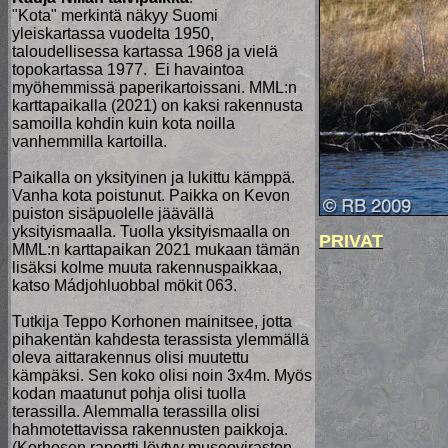
"Kota" merkintä näkyy Suomi
yleiskartassa vuodelta 1950,
taloudellisessa kartassa 1968 ja vielä
topokartassa 1977. Ei havaintoa
myöhemmissä paperikartoissani. MML:n
karttapaikalla (2021) on kaksi rakennusta
samoilla kohdin kuin kota noilla
vanhemmilla kartoilla.
Paikalla on yksityinen ja lukittu kämppä.
Vanha kota poistunut. Paikka on Kevon
puiston sisäpuolelle jäävällä
yksityismaalla. Tuolla yksityismaalla on
PRIVAT
MML:n karttapaikan 2021 mukaan tämän
lisäksi kolme muuta rakennuspaikkaa,
katso Mádjohluobbal mökit 063.
Tutkija Teppo Korhonen mainitsee, jotta
pihakentän kahdesta terassista ylemmällä
oleva aittarakennus olisi muutettu
kämpäksi. Sen koko olisi noin 3x4m. Myös
kodan maatunut pohja olisi tuolla
terassilla. Alemmalla terassilla olisi
hahmotettavissa rakennusten paikkoja.
(Korhosen raportti löytyy museoviraston